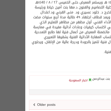
الفنون البصرية في كلية التصاميم والفنون “نسق3” وذلك يوم الثلاثاء ٢5 / ٨ / ١٤40 هـ ويستمر المعرض حتى الخميس ٢7 / ٨ / ١٤40هـ
0.502.) بدعم وتشجيع من عميدة كلية التصاميم والفنون د.مها بنت أمين خياط ورئيسة
تخرج د. خلود عسيري ود. منى القرني ود.اعتدال
المقرن ود.إيمان سلامة ، وحضي المعرض بعدد من الزائرين والمهتمين بمجال الفن ويعد قطاف اجتهاد 4٩ طالبة مدة أربع سنوات مضت
الأداء الفني، أول مظهر من مظاهر التعليم الذي
هي اكتساب كيفيات وعادات أدائية مفيدة في ممارسة
 ماتضمنة المعرض من أعمال فنية لها طابع التعددية
اب المهارة الأدائية الفنية بشقيها التعبيري
الذي يظهرة “نسق3 “هي كيفية إنتاج أعمال فنية تتميز بالجودة ودرجة عالية من الإتقان، ويحتوي
نية.
اخبار السعودية
Older posts