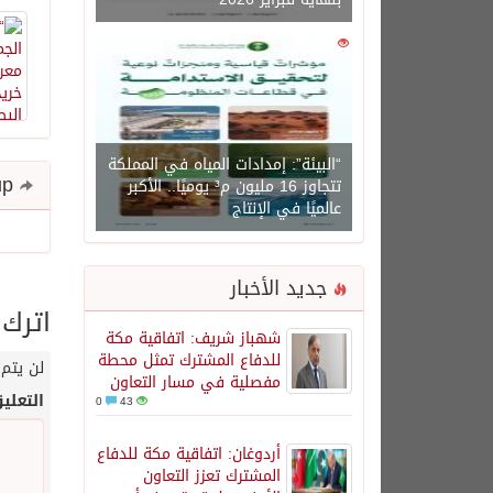
0
1450
“البيئة”: إمدادات المياه في المملكة
Share and follow up
تتجاوز 16 مليون م³ يوميًا.. الأكبر
عالميًا في الإنتاج
جديد الأخبار
اترك 
شهباز شريف: اتفاقية مكة
للدفاع المشترك تمثل محطة
لن يتم 
مفصلية في مسار التعاون
التعلي
0
43
أردوغان: اتفاقية مكة للدفاع
المشترك تعزز التعاون