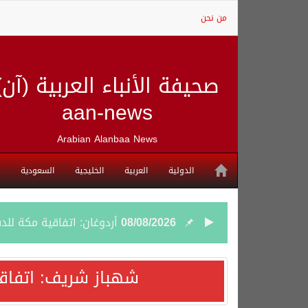
من نحن
صحيفة الأنباء العربية (آن)
aan-news
Arabian Alanbaa News
الدولية
العربية
الخليجية
السعودية
08/08/2026
أردوغان: اتفاقية مكة للد
08/08/2026
سمو وزير الخارجية : اتف
شهباز شريف: اتفاق
07/08/2026
صدور بيان مشترك لقمة مك