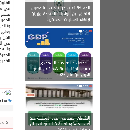
المملكة تعرب عن ترحيبها بالوصول
لاتفاق بين الولايات المتحدة وإيران
قسم ال
لإنهاء العمليات العسكرية
وتناول
يعني ت
0
505
الفن و
في الت
المعرض
الفديو
“الإحصاء”: الاقتصاد السعودي
يسجل نموًا بنسبة 3% خلال الربع
الأول من عام 2026
0
757
This post has no tag
الائتمان المصرفي في المملكة عند
Newer posts
أعلى مستوياته بـ3.3 تريليونات ريال
بنهاية فبراير 2026