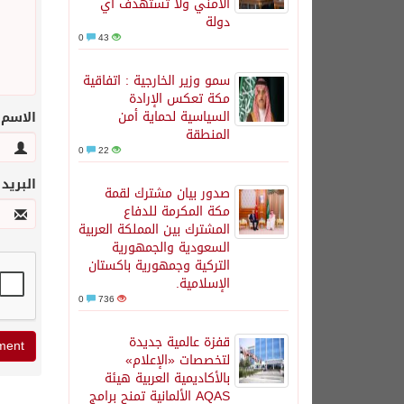
الأمني ولا تستهدف أي
دولة
0
43
سمو وزير الخارجية : اتفاقية
مكة تعكس الإرادة
السياسية لحماية أمن
الاسم
المنطقة
0
22
البريد
صدور بيان مشترك لقمة
مكة المكرمة للدفاع
المشترك بين المملكة العربية
السعودية والجمهورية
التركية وجمهورية باكستان
الإسلامية.
0
736
قفزة عالمية جديدة
لتخصصات «الإعلام»
بالأكاديمية العربية هيئة
AQAS الألمانية تمنح برامج