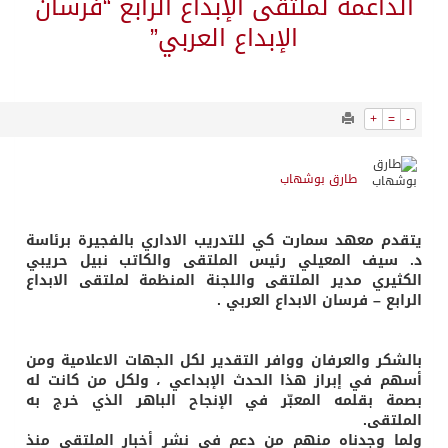
22528
0