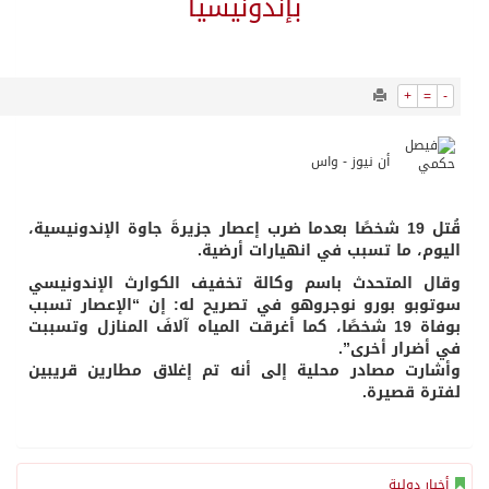
9110
0