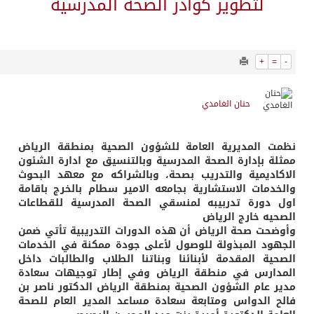
4298
0