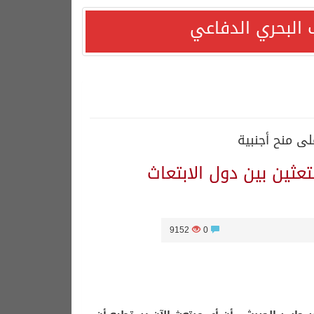
 البحري الدفاعي
لى منح أجنبية
تعثين بين دول الابتعاث
دًا التزامها باستقرار السوق البترولية
9152
0
قف بلاده الداعم لمغربية الصحراء*