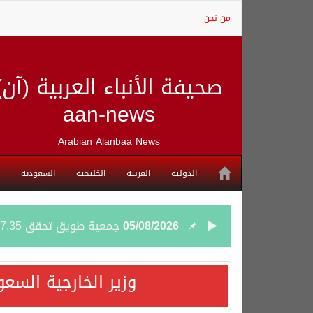
من نحن
صحيفة الأنباء العربية (آن)
aan-news
Arabian Alanbaa News
الدولية
العربية
الخليجية
السعودية
05/08/2026
جمعية طويق تحقق 97.35% في الحوكمة وتُصنف ضمن الكيانات متناهية الكبر وتحصد شهادة الآيزو للعام الثالث على التوالي
04/08/2026
“الفرصة الأخيرة”.. ترامب: 
وزير الخارجية السع
04/08/2026
ورقة بحثية: التحالف البح