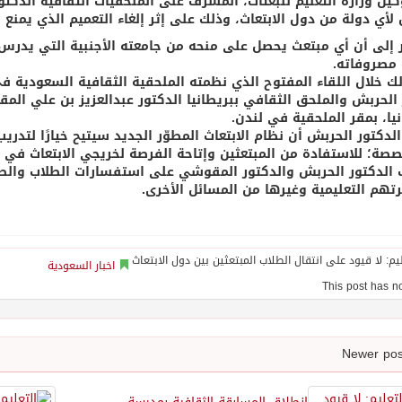
كيل وزارة التعليم للبعثات، المشرف على الملحقيات الثقافية الدكت
لأي دولة من دول الابتعاث، وذلك على إثر إلغاء التعميم الذي يمنع ال
 إلى أن أي مبتعث يحصل على منحه من جامعته الأجنبية التي يدرس 
 مصروفاته.
لك خلال اللقاء المفتوح الذي نظمته الملحقية الثقافية السعودية في 
الحربش والملحق الثقافي ببريطانيا الدكتور عبدالعزيز بن علي الم
نيا، بمقر الملحقية في لندن.
لدكتور الحربش أن نظام الابتعاث المطوّر الجديد سيتيح خيارًا لتدري
صصة؛ للاستفادة من المبتعثين وإتاحة الفرصة لخريجي الابتعاث في ا
 الدكتور الحربش والدكتور المقوشي على استفسارات الطلاب والطا
تهم التعليمية وغيرها من المسائل الأخرى.
اخبار السعودية