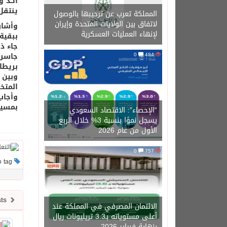
أكد و
ينتقل 
المملكة تعرب عن ترحيبها بالوصول
لاتفاق بين الولايات المتحدة وإيران
وأشار
لإنهاء العمليات العسكرية
ببقية
جاء ذ
484
0
جاسر 
بريطا
وبين ا
المتخ
وأجاب
بمسير
“الإحصاء”: الاقتصاد السعودي
يسجل نموًا بنسبة 3% خلال الربع
الأول من عام 2026
0
757
This post has no tag
Newer posts
الائتمان المصرفي في المملكة عند
أعلى مستوياته بـ3.3 تريليونات ريال
بنهاية فبراير 2026