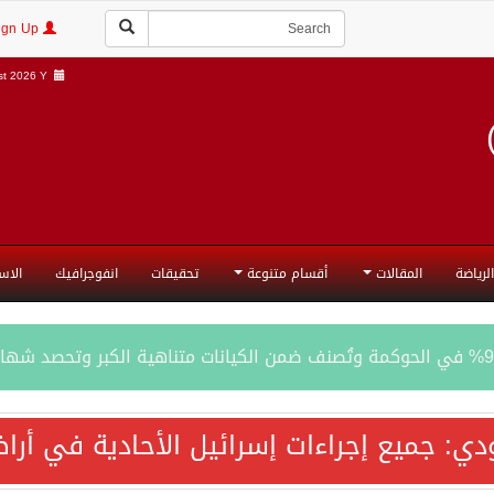
Login | Sign Up
t 2026 Y |
الرياضة
المقالات
أقسام متنوعة
تحقيقات
انفوجرافيك
الاس
المحادثات مع إيران جارية الآن
ودي: جميع إجراءات إسرائيل الأحادية في أ
ري الدفاعي بقيادة الرياض يعيد صياغة مفهوم أمن البحار