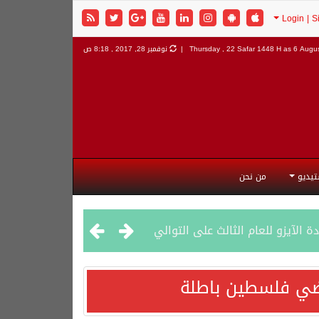
6 Augus
Thursday , 22 Safar 1448 H as
نوفمبر 28, 2017 , 8:18 ص
تيديو
من نحن
راضي فلسطين باطلة