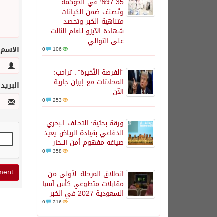
97.35% في الحوكمة
وتُصنف ضمن الكيانات
متناهية الكبر وتحصد
شهادة الآيزو للعام الثالث
على التوالي
الاسم
0
106
“الفرصة الأخيرة”.. ترامب:
المحادثات مع إيران جارية
البريد
الآن
0
253
ورقة بحثية: التحالف البحري
الدفاعي بقيادة الرياض يعيد
صياغة مفهوم أمن البحار
0
358
انطلاق المرحلة الأولى من
مقابلات متطوعي كأس آسيا
السعودية 2027 في الخبر
0
316