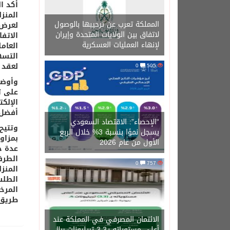
أكد ال
المنز
المملكة تعرب عن ترحيبها بالوصول
لعرض 
لاتفاق بين الولايات المتحدة وإيران
الاتف
لإنهاء العمليات العسكرية
العام
التسه
لعقد 
0
505
وأوضح
على ت
الإلك
أفضل 
“الإحصاء”: الاقتصاد السعودي
يسجل نموًا بنسبة 3% خلال الربع
بمزاو
الأول من عام 2026
عدة خ
الطرف
0
757
المنزل
المرخ
طريق 
الائتمان المصرفي في المملكة عند
أعلى مستوياته بـ3.3 تريليونات ريال