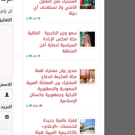
المشترك تعزز التعاون
الأمني ولا تستهدف أي
لن يتم 
دولة
0
43
التعلي
سمو وزير الخارجية : اتفاقية
مكة تعكس الإرادة
السياسية لحماية أمن
المنطقة
0
43
صدور بيان مشترك لقمة
مكة المكرمة للدفاع
المشترك بين المملكة العربية
الاسم
السعودية والجمهورية
التركية وجمهورية باكستان
الإسلامية.
البريد
0
820
قفزة عالمية جديدة
لتخصصات «الإعلام»
بالأكاديمية العربية هيئة