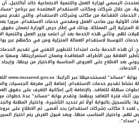
متحدث الرسمي لوزارة العمل والتنمية الاجتماعية خالد أباالخيل، أن 
لية، من خلال شركات ومكاتب الاستقدام المعتمدة عبر برنامج “مسان
الخدمات المُقدَّمة من مكاتب وشركات الاستقدام، والتي تقدم جميع إ
اقات الأولية بين صاحب العمل ومقدمي خدمات الاستقدام، مرورا بعملية
لة المنزلية إلى المملكة، وذلك في إطار حرص الوزارة لضمان حقوق 
يلات لهم. وتأتي هذه الخدمة بعد أن اعتمد وزير العمل والتنمية الا
خدمات التوسط لاستقدام العمالة المنزلية ومن في حكمهم عبر بوابة 
، أن هذه الخدمة جاءت امتدادا للتطوير التقني في تقديم الخدمات الإ
أطير العلاقة بين الأطراف المتعاقدة وضمان استمراريتها، وسعيًا من
تروني بعد الاطلاع على العروض المناسبة والاختيار من بينها، وإيج
الخدمات.
وتتيح بواب
لة نشاط تقديم خدمات الاستقدام، إضافة إلى معرفة الجنسيات والمه
طوات سهلة للتعاقد، بالإضافة إلى إمكانية التعرف على حقوق العم
ين أثناء فترة التعاقد بينهما. وتقدم بوابة “مساند” عدة خطوات ميس
ية؛ بالتسجيل بالبوابة أولًا ثم تحديد التأشيرة، واختيار المهنة وال
الطلب لعدد 3 مكاتب (شركات استقدام) بحد أقصى، ثم الاطلاع على ع
ص لهم، واختيار المناسب منها، وبعد قبول العرض يتم اختيار السير ا
“سداد”.