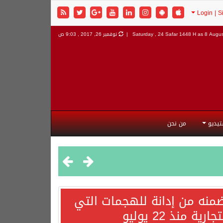
8 Augus
Saturday , 24 Safar 1448 H as
نوفمبر 26, 2017 , 9:03 ص
تيديو
من نحن
تضمنه من إدانة للهجمات التي
نذ 22 يوليو
هورية التركية وجمهورية باكستان الإسلامية.