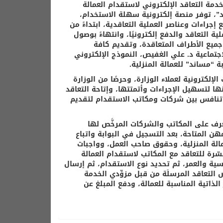
خدمة التعاقد الإلكتروني لاستقدام العمالة
د”، توفر منصة إلكترونية سهلة الاستخدام،
جراءات وعناصر العملية التعاقدية، ابتداءً من
 التعاقد والدفع إلكترونيًا، وانتهاءً بوصول
جميع الأطراف المتعاقدة، وتقديم كافة
جتماعية د. علي الغفيص، النموذج الإلكتروني
“مساند” للعمالة المنزلية.
لكترونية لعملاء الوزارة، وحرصًا من الوزارة
ها لتسهيل الإجراءات وأتمتتها، وإتاحة التعاقد
اد تنافس بين شركات ومكاتب الاستقدام لتقديم
ة “مساند” لمستخدميها عبر الرابط: www.musaned.gov.sa التعرف على المكاتب والشركات المرخَّص لها
ن المتاحة، بعد التسجيل في البوابة واتباع
الة المنزلية، وحقوق صاحب العمل، وواجبات
ّرة للتعاقد مع المكاتب لاستقدام العمالة
جنسية والعمر، ثم تحديد نوع الاستقدام، ثم إرسال
روض التعاقد المرسلَة من قبل مزوِّدي الخدمة
لذاتية المناسبة للعمالة، ودفع المبلغ عن