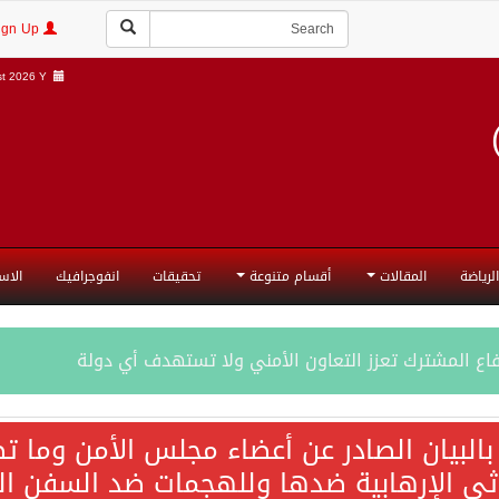
Login | Sign Up
t 2026 Y |
الرياضة
المقالات
أقسام متنوعة
تحقيقات
انفوجرافيك
الاس
فاع المشترك تعزز التعاون الأمني ولا تستهدف أي دولة
اقية مكة تعكس الإرادة السياسية لحماية أمن المنطقة
 بالبيان الصادر عن أعضاء مجلس الأمن وما 
 الإرهابية ضدها وللهجمات ضد السفن التجارية م
ة المكرمة للدفاع المشترك بين المملكة العربية السعودية والجم