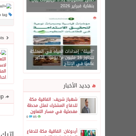
بنهاية فبراير 2026
This post has no tag
0
1471
Newer posts
“البيئة”: إمدادات المياه في المملكة
تتجاوز 16 مليون م³ يوميًا.. الأكبر
عالميًا في الإنتاج
جديد الأخبار
Share and follow up
شهباز شريف: اتفاقية مكة
للدفاع المشترك تمثل محطة
مفصلية في مسار التعاون
0
85
أردوغان: اتفاقية مكة للدفاع
اترك 