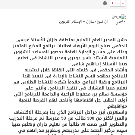
8669
0