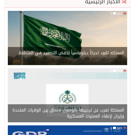
الأخبار الرئيسية
0
442
المملكه تقود تحركاً دبلوماسياً لخفض التصعيد في المنطقة
0
589
المملكة تعرب عن ترحيبها بالوصول لاتفاق بين الولايات المتحدة
وإيران لإنهاء العمليات العسكرية
0
505