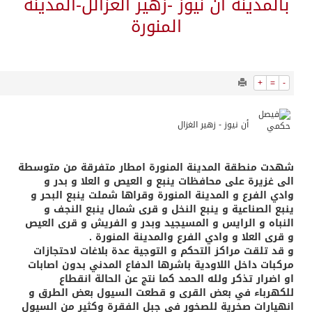
7640
0