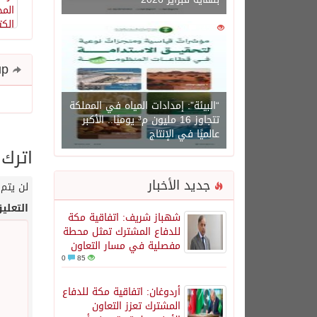
0
1450
Share and follow up
“البيئة”: إمدادات المياه في المملكة
تتجاوز 16 مليون م³ يوميًا.. الأكبر
عالميًا في الإنتاج
اترك 
جديد الأخبار
لن يتم 
التعلي
شهباز شريف: اتفاقية مكة
للدفاع المشترك تمثل محطة
مفصلية في مسار التعاون
0
85
أردوغان: اتفاقية مكة للدفاع
المشترك تعزز التعاون