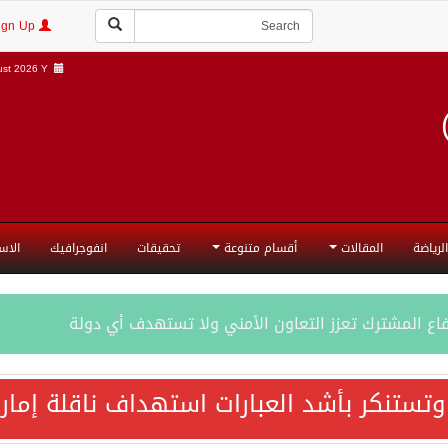
Login | Sign Up
st 2026 Y |
الرياضة
المقالات
أقسام متنوعة
تحقيقات
انفوجرافيك
الاس
فاع المشترك تعزز التعاون الأمني ولا تستهدف أي دولة
اقية مكة تعكس الإرادة السياسية لحماية أمن المنطقة
 وتستنكر بأشد العبارات استهداف ناقلة إمار
ة المكرمة للدفاع المشترك بين المملكة العربية السعودية والجم