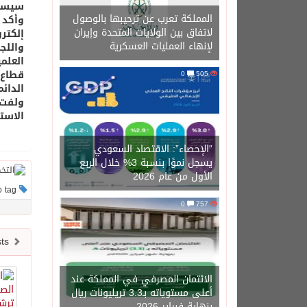
سيسهم
المملكة تعرب عن ترحيبها بالوصول
وأكد 
لاتفاق بين الولايات المتحدة وإيران
إلكتر
لإنهاء العمليات العسكرية
واللج
العلم
قطاع 
0
505
الدائ
ولفت 
الاست
“الإحصاء”: الاقتصاد السعودي
يسجل نموًا بنسبة 3% خلال الربع
الأول من عام 2026
This post has no tag
0
757
Newer posts
الائتمان المصرفي في المملكة عند
أعلى مستوياته بـ3.3 تريليونات ريال
بنهاية فبراير 2026