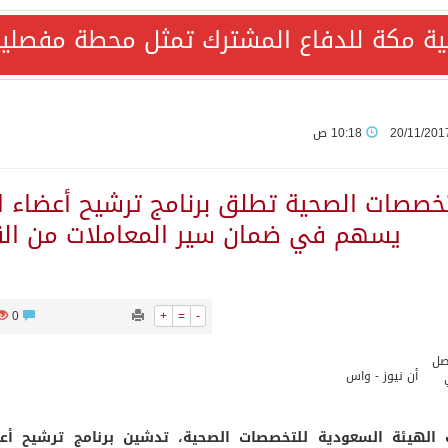
ية مكة للدفاع المشترك تمثل محطة مفصلية
AQA الألمانية تمنح برامج الإعلام بالأكاديمية العربية الاعتماد غير المشروط وفق المعايير الأوروبية..
ع رباعي يبحث خفض التصعيد ومعالجة التحديات الأمنية الراهنة
20/11/201
10:18 ص
جميع إجراءات إسرائيل الأحادية في أراضي فلسطين باطلة
تخصصات الصحية تطلق برنامج ترشيح أعضاء الم
يسهم في ضمان سير المعاملات من القط
المحادثات مع إيران جارية الآن
0
+
=
-
ري الدفاعي بقيادة الرياض يعيد صياغة مفهوم أمن البحار
أن نيوز - واس
ة للدفاع المشترك تمثل محطة مفصلية في مسار التعاون
 الهيئة السعودية للتخصصات الصحية، تدشين برنامج ترشيح أعضاء