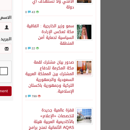
الأمني ولا تستهدف أي
دولة
0
43
الاسم
سمو وزير الخارجية : اتفاقية
مكة تعكس الإرادة
السياسية لحماية أمن
البريد
المنطقة
0
22
صدور بيان مشترك لقمة
مكة المكرمة للدفاع
المشترك بين المملكة العربية
السعودية والجمهورية
التركية وجمهورية باكستان
الإسلامية.
0
799
قفزة عالمية جديدة
لتخصصات «الإعلام»
بالأكاديمية العربية هيئة
AQAS الألمانية تمنح برامج