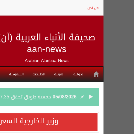
من نحن
صحيفة الأنباء العربية (آن)
aan-news
Arabian Alanbaa News
الدولية
العربية
الخليجية
السعودية
05/08/2026
جمعية طويق تحقق 97.35% في الحوكمة وتُصنف ضمن الكيانات متناهية الكبر وتحصد شهادة الآيزو للعام الثالث على التوالي
04/08/2026
“الفرصة الأخيرة”.. ترامب: 
وزير الخارجية السع
04/08/2026
ورقة بحثية: التحالف البح