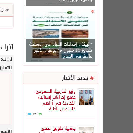
Share and follow up
0
1429
اترك 
“البيئة”: إمدادات المياه في المملكة
تتجاوز 16 مليون م³ يوميًا.. الأكبر
عالميًا في الإنتاج
لن يتم 
التعلي
جديد الأخبار
وزير الخارجية السعودي:
جميع إجراءات إسرائيل
الأحادية في أراضي
فلسطين باطلة
0
127
جمعية طويق تحقق
الاسم