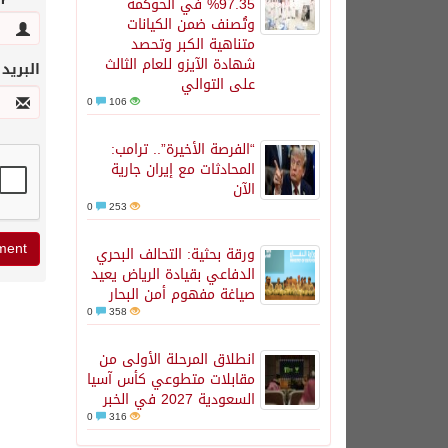
97.35% في الحوكمة
وتُصنف ضمن الكيانات
متناهية الكبر وتحصد
شهادة الآيزو للعام الثالث
البريد
على التوالي
0
106
“الفرصة الأخيرة”.. ترامب:
المحادثات مع إيران جارية
الآن
0
253
ورقة بحثية: التحالف البحري
الدفاعي بقيادة الرياض يعيد
صياغة مفهوم أمن البحار
0
358
انطلاق المرحلة الأولى من
مقابلات متطوعي كأس آسيا
السعودية 2027 في الخبر
0
316