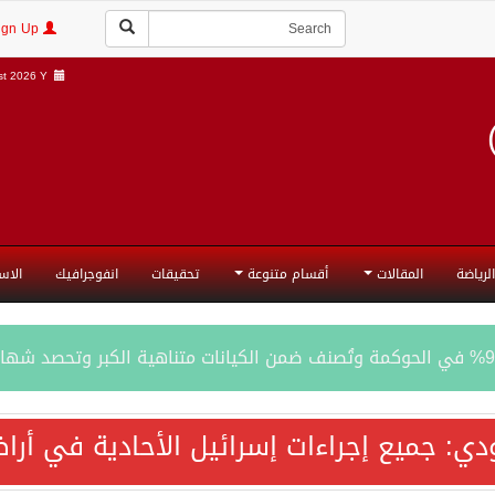
Login | Sign Up
t 2026 Y |
الرياضة
المقالات
أقسام متنوعة
تحقيقات
انفوجرافيك
الاس
المحادثات مع إيران جارية الآن
ودي: جميع إجراءات إسرائيل الأحادية في أ
ري الدفاعي بقيادة الرياض يعيد صياغة مفهوم أمن البحار