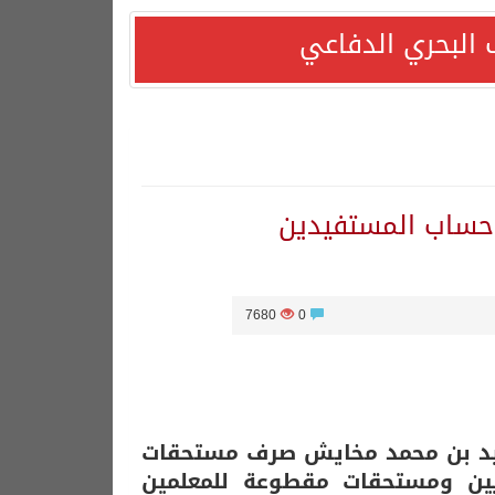
 البحري الدفاعي
 حساب المستفيدين
7680
0
دًا التزامها باستقرار السوق البترولية
قف بلاده الداعم لمغربية الصحراء*
 سعيد بن محمد مخايش صرف مستحقات
يين ومستحقات مقطوعة للمعلمين