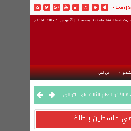
6 Augus
Thursday , 22 Safar 1448 H as
نوفمبر 19, 2017 , 12:50 م
تيديو
من نحن
راضي فلسطين باطلة