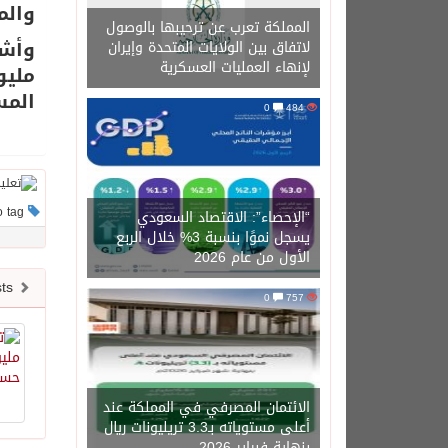
والم
المملكة تعرب عن ترحيبها بالوصول
وأشا
لاتفاق بين الولايات المتحدة وإيران
لإنهاء العمليات العسكرية
ملي
المستف
0
484
This post has no tag
“الإحصاء”: الاقتصاد السعودي
يسجل نموًا بنسبة 3% خلال الربع
الأول من عام 2026
Newer posts
0
757
الائتمان المصرفي في المملكة عند
أعلى مستوياته بـ3.3 تريليونات ريال
بنهاية فبراير 2026