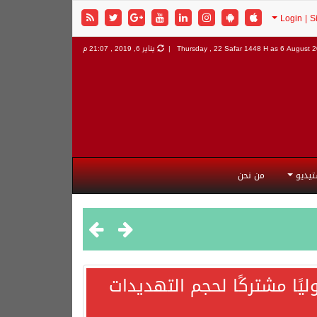
6 August 20
Thursday , 22 Safar 1448 H as
يناير 6, 2019 , 21:07 م
تيديو
من نحن
يًا مشتركًا لحجم التهديدات