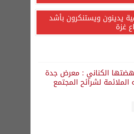
مية يدينون ويستنكرون بأشد
ع غزة
نهضتها الكناني : معرض جدة
ه الملائمة لشرائح المجتمع