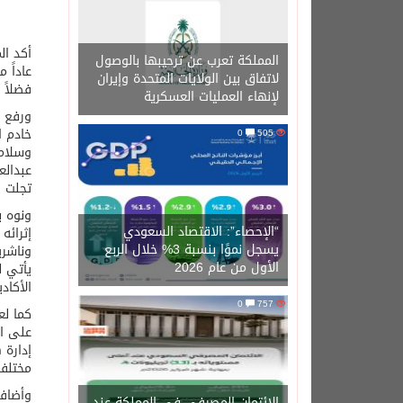
أكد
ال
المملكة تعرب عن ترحيبها بالوصول
عاداً
م
لاتفاق بين الولايات المتحدة وإيران
فضلاً
لإنهاء العمليات العسكرية
ورفع
خادم
ا
0
505
وسلام
عبدالعز
تجلت
ف
ونوه
ب
“الإحصاء”: الاقتصاد السعودي
إثرائه
يسجل نموًا بنسبة 3% خلال الربع
وناشري
الأول من عام 2026
يأتي
ل
الأكادي
0
757
كما
لع
على
ا
إدارة
ه
مختلف
وأضاف
الائتمان المصرفي في المملكة عند