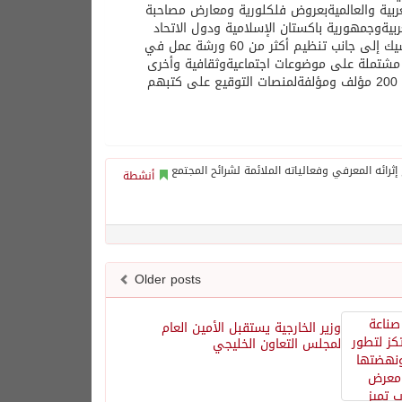
ربية
والعالمية
بعروض
فلكلورية
ومعارض
مصاحبة
ربية
وجمهورية
باكستان
الإسلامية
ودول
الاتحاد
يك
إلى
جانب
تنظيم
أكثر
من
60
ورشة
عمل
في
مشتملة
على
موضوعات
اجتماعية
وثقافية
وأخرى
200
مؤلف
ومؤلفة
لمنصات
التوقيع
على
كتبهم
أنشطة
Older posts
وزير الخارجية يستقبل الأمين العام
لمجلس التعاون الخليجي