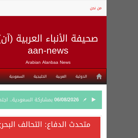
من نحن
صحيفة الأنباء العربية (آن)
aan-news
Arabian Alanbaa News
الدولية
العربية
الخليجية
السعودية
06/08/2026
بمشاركة السعودية.. اجتما
05/08/2026
وزير الخارجية السعودي: 
متحدث الدفاع: التحالف البحر
05/08/2026
جمعية طويق تحقق 97.35% في الحوكمة وتُصنف ضمن الكيانات متناهية الكبر وتحصد شهادة الآيزو للعام الثالث على التوالي