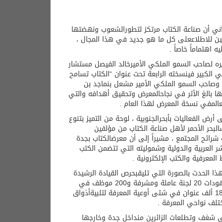
اني
أن
صناعة
الكتاب
مرتكز
لتطور
الشعوب
ونهضتها
ين
للاطلاع
على
كل
ما
هو
جديد
في
هذا
المجال
،
يه
اهتماماً
خاصاً
.
ره
لصاحب
السمو
الملكي
الأمير
خالد
الفيصل
مستشار
في
الكبير
في
نسخته
الرابعة
تحت
عنوان
“
الكتاب
تسامح
وصاحب
السمو
الملكي
الأمير
مشعل
بن
ماجد
بن
ها
بالغ
الأثر
في
نجاح
المعرض
وتحقيق
أهدافه
والتي
عالم
في
نسخة
المعرض
لهذا
العام
.
ى
أرض
الفعاليات
بأبحر
الجنوبية
،
لوحة
من
التميز
بتنوع
البحر
الأحمر
لأهل
صناعة
الكتاب
من
مؤلفين
شرائح
المجتمع
،
مشيراً
إلى
أن
معرض
الكتاب
بجدة
شر
العربية
والدولية
وشموليته
التي
تتضمن
الكتب
المعرفية
والكتب
الإلكترونية
.
ذا
الحدث
بالصورة
التي
تليق
بحرص
القيادة
الرشيدة
ودات
20
لجنة
عاملة
ومشرفة
و
200
موظف
في
ألف
عنوان
في
شتى
أوعية
المعرفة
لتلبية
أذواق
تلف
نواحي
المعرفة
.
ي
شغف
وتطلعات
الزائرين
من
داخل
جدة
وخارجها