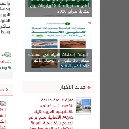
والمت
أعلى مستوياته بـ3.3 تريليونات ريال
ومنها
بنهاية فبراير 2026
الأورو
الفنون
ا
0
1450
تحاكي
وسط
“البيئة”: إمدادات المياه في المملكة
تتجاوز 16 مليون م³ يوميًا.. الأكبر
وفعاليا
عالميًا في الإنتاج
This post has no tag
جديد الأخبار
Newer posts
قفزة عالمية جديدة
لتخصصات «الإعلام»
بالأكاديمية العربية هيئة
AQAS الألمانية تمنح برامج
الإعلام بالأكاديمية العربية
الاعتماد غير المشروط وفق