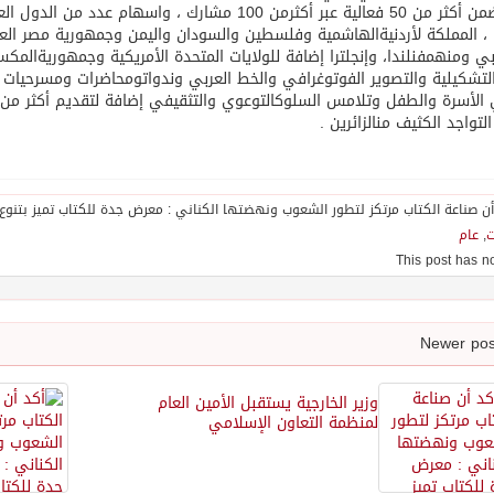
ضمن
أكثر
من
50
فعالية
عبر
أكثر
من
100
مشارك
،
واسهام
عدد
من
الدول
الع
،
المملكة
لأردنية
الهاشمية
وفلسطين
والسودان
واليمن
وجمهورية
مصر
الع
بي
ومنهم
فنلندا،
وإنجلترا
إضافة
للولايات
المتحدة
الأمريكية
وجمهورية
المكس
لتشكيلية
والتصوير
الفوتوغرافي
والخط
العربي
وندوات
ومحاضرات
ومسرحيات
الأسرة
والطفل
وتلامس
السلوك
التوعوي
والتثقيفي
إضافة
لتقديم
أكثر
من
التواجد
الكثيف
من
الزائرين
.
ت
,
عام
وزير الخارجية يستقبل الأمين العام
لمنظمة التعاون الإسلامي