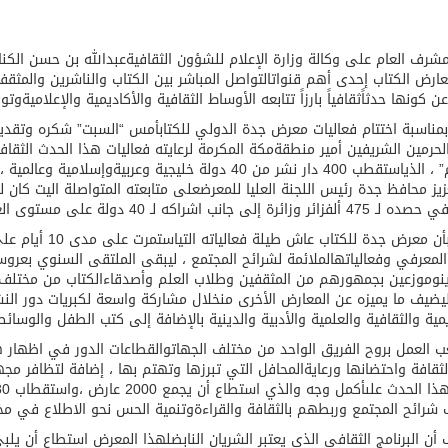
مشرف
العام
على
وكالة
وزارة
الإعلام
للشؤون
الثقافية
عبدالله
بن
حسن
الكن
عارض
الكتاب
إحدى
أهم
قنوات
التواصل
المباشر
بين
الكتاب
والناشرين
والمثقف
عن
كونها
حدثاً
ثقافياً
بارزاً
تتابعه
الأوساط
الثقافية
والأكاديمية
والإعلامية
وتول
بمناسبة
اختتام
فعاليات
معرض
جدة
الدولي
للكتاب
أمس
“
السبت
”
شكره
وتقدي
لحرمين
الشريفين
أمير
منطقة
مكة
المكرمة
لرعايته
فعاليات
هذا
الحدث
الثقا
”
،
الذي
استقطب
400
دار
نشر
من
40
دولة
خليجية
وعربية
وإسلامية
وعالمية
،
يز
محافظ
جدة
رئيس
اللجنة
العليا
للمعرض
على
متابعته
المتواصلة
اليت
كان
ل
ي
حصده
لـ
475
ألف
زائر
وزائرة
إلى
جانب
اشراكه
لـ
40
دولة
على
مستوى
ال
أن
معرض
جدة
للكتاب
عاش
طيلة
فعالياته
التي
استمرت
على
مدى
10
أيام
عل
المعرفي
وفعالياته
الملائمة
لشرائح
المجتمع
،
ليبقى
الملتقى
السنوي
بعروس
ن
وموزعين
بجمهورهم
من
المثقفين
وطلاب
العلم
وأصدقاء
الكتاب
من
مختلف
يضيف
ما
يميزه
عن
المعارض
الأخرى
من
خلال
مشاركة
واسعة
لكبريات
دور
الن
مية
والثقافية
والعلمية
والأدبية
والدينية
بالإضافة
إلى
كتب
الطفل
والوسائط
ب
العمل
بروح
الفريق
الواحد
من
مختلف
الجهات
والقطاعات
الدور
في
اظهار
ه
لثقافة
واحتضانها
ورعاية
المحافل
التي
تبرزها
وتهتم
بها
،
إضافة
لتظافر
مجه
ذا
الحدث
على
أكمل
وجه
والذي
استطاع
أن
يجمع
2000
عارض
،
واستقطاب
180
شرائح
المجتمع
وربطهم
بالثقافة
والقراءة
وتنمية
الحس
نحو
الاطلاع
في
مخ
أن
البرنامج
الثقافي
الذي
يعتبر
الشريان
النابض
لهذا
المعرض
استطاع
أن
يلب