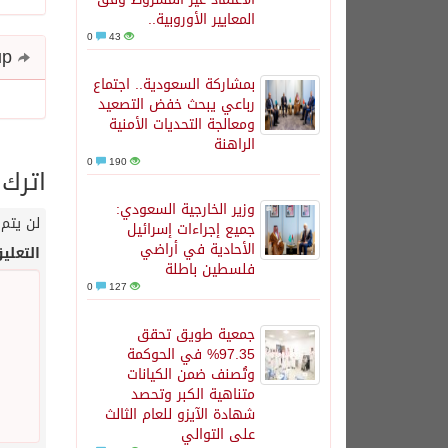
المعايير الأوروبية..
0
43
Share and follow up
بمشاركة السعودية.. اجتماع
رباعي يبحث خفض التصعيد
ومعالجة التحديات الأمنية
الراهنة
0
190
اترك 
وزير الخارجية السعودي:
لن يتم 
جميع إجراءات إسرائيل
الأحادية في أراضي
التعلي
فلسطين باطلة
0
127
جمعية طويق تحقق
97.35% في الحوكمة
وتُصنف ضمن الكيانات
متناهية الكبر وتحصد
شهادة الآيزو للعام الثالث
على التوالي