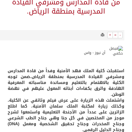
7913
0