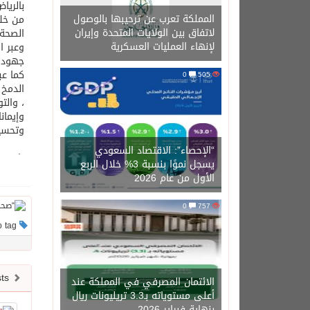
بالريا
المملكة تعرب عن ترحيبها بالوصول
من خلا
لاتفاق بين الولايات المتحدة وإيران
الصحة 
لإنهاء العمليات العسكرية
وعبر ا
جهودهم
كما عب
0
505
الدمخ 
وإيمان
وتحسي
“الإحصاء”: الاقتصاد السعودي
.
يسجل نموًا بنسبة 3% خلال الربع
الأول من عام 2026
0
757
This post has no tag
Newer posts
الائتمان المصرفي في المملكة عند
أعلى مستوياته بـ3.3 تريليونات ريال
بنهاية فبراير 2026