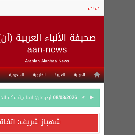
من نحن
صحيفة الأنباء العربية (آن)
aan-news
Arabian Alanbaa News
الدولية
العربية
الخليجية
السعودية
08/08/2026
أردوغان: اتفاقية مكة للد
08/08/2026
سمو وزير الخارجية : اتف
شهباز شريف: اتفاق
07/08/2026
صدور بيان مشترك لقمة مك