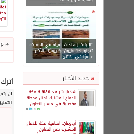
0
1450
Share and follow up
“البيئة”: إمدادات المياه في المملكة
تتجاوز 16 مليون م³ يوميًا.. الأكبر
عالميًا في الإنتاج
جديد الأخبار
اترك 
شهباز شريف: اتفاقية مكة
لن يتم 
للدفاع المشترك تمثل محطة
التعلي
مفصلية في مسار التعاون
0
85
أردوغان: اتفاقية مكة للدفاع
المشترك تعزز التعاون