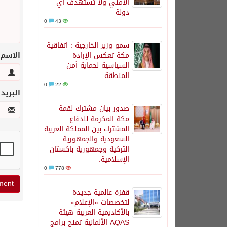
الأمني ولا تستهدف أي
دولة
0
43
سمو وزير الخارجية : اتفاقية
مكة تعكس الإرادة
الاسم
السياسية لحماية أمن
المنطقة
0
22
البريد
صدور بيان مشترك لقمة
مكة المكرمة للدفاع
المشترك بين المملكة العربية
السعودية والجمهورية
التركية وجمهورية باكستان
الإسلامية.
0
778
قفزة عالمية جديدة
لتخصصات «الإعلام»
بالأكاديمية العربية هيئة
AQAS الألمانية تمنح برامج