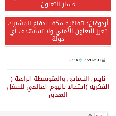
11479
0