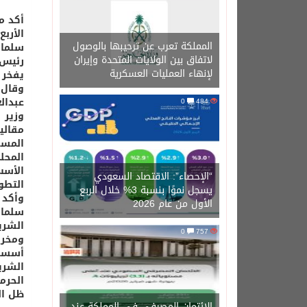
أكد م
الأرب
المملكة تعرب عن ترحيبها بالوصول
سلمان
لاتفاق بين الولايات المتحدة وإيران
رئيس 
لإنهاء العمليات العسكرية
يفخر 
وقال 
عبدال
0
484
وزير 
مقالي
المسل
المحل
الأسس
“الإحصاء”: الاقتصاد السعودي
التطو
يسجل نموًا بنسبة 3% خلال الربع
وأكد 
الأول من عام 2026
سلمان
الشري
0
757
ومخرج
أسست 
الشري
الحرم
ظل ال
الائتمان المصرفي في المملكة عند