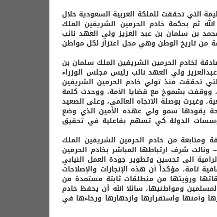
ظيمة التي تحققت للملكة العربية السعودية خلال
الله ثم بحكمة خادم الحرمين الشريفين الملك
حمد بن سلمان بن عبد العزيز ولي العهد نائب
ة من تاريخ الوطن وهي محل اعتزاز لكل مواطن
الصادقة لخادم الحرمين الشريفين الملك سلمان بن
بدالعزيز ولي العهد نائب رئيس مجلس الوزراء
لتي تحققت منذ تولي خادم الحرمين الشريفين
ا، ووقفت بشموخ مع قضايا الأمة، ووحدت كلمة
ة، وغيرت بوصلة الاتجاه العالمي، وعلى الصعيد
حة يقودها سمو ولي عهده الأمين الذي وضع
ومؤسسات الدولة كي تسهم بفاعلية في تحقيق
ئقة ومتابعة من خادم الحرمين الشريفين الملك
 ونالت شرف ارتباطها المباشر بخادم الحرمين
الرامية الى تحسين وتطوير جودة العمل النيابي
ية تامة، مؤكداً أن هذه الإنجازات والإصلاحات
هاتها ورؤيتها من منطلقات ثابتة مستمدة من
لمسلمين ومواطنيها، سائلا الله أن يحفظ خادم
ها وأمنها واستقرارها وازدهارها ورخاءها في