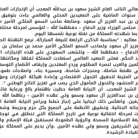
عالي النائب العام الشيخ سعود بن عبدالله المعجب أن الإنجازات الع
ع سنوات الماضية على الصعيدين المحلي والعالمي جاءت بتوفيق 
 بن عبد العزيز آل سعود ،ومتابعة صاحب السمو الملكي الأمير م
مجلس الوزراء وزير الدفاع – حفظهما الله – لتؤسس لمرحلة مختلف
بما شهدته المملكة من نقلة نوعية نلمسها اليوم.
معاليه : “بمناسبة الذكرى الرابعة للبيعة المباركة، نرفع التهنئة 
عزيز آل سعود ولصاحب السمو الملكي الأمير محمد بن سلمان بن ع
الدفاع – حفظهما الله – وللشعب السعودي على هذه الإنجازات ا
د الحكم، فعلى الصعيد العالمي استعادت المملكة ثقلها ومكانته
مين والعرب لنصرة المظلوم وردع المعتدين وإيقاف الأطماع التوسعي
ي نهضة شاملة، ومنجزات شامخة، ومسيرة بناء، واصلاحات طمو
 المتينة لتحقيق التحول الاقتصادي وإعادة هيكلة الوزارات 
ر المنشود والتحول المأمول الذي يصب في تعزيز الناتج الوطني “.
الشيخ المعجب، أن النيابة العامة حظيت باهتمام بالغ ورعاية فا
 بن عبدالعزيز آل سعود وسمو ولي عهده الأمين – رعاهما الله –
فين، وانعكس ذلك ايجابيا على إنجاز خطط وبرامج النيابة العامة 
اته الجنائية، وتطبيق الأنظمة على الجميع بكل حزم وعزيمة وشفاف
لمرحلة انتقالية نوعية في تاريخ المملكة التي تنطلق في توج
عة الاسلامية السمحة والرؤية الطموحة لمستقبل قبلة الإسلام وا
ين الشريفين وسمو ولي عهده الأمين ،وأن يديم على المملكة عز
قيادة الرشيدة.