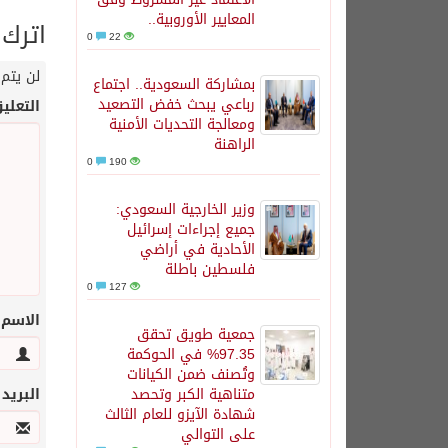
المعايير الأوروبية..
اترك 
0
22
لن يتم 
بمشاركة السعودية.. اجتماع
رباعي يبحث خفض التصعيد
التعلي
ومعالجة التحديات الأمنية
الراهنة
0
190
وزير الخارجية السعودي:
جميع إجراءات إسرائيل
الأحادية في أراضي
فلسطين باطلة
0
127
الاسم
جمعية طويق تحقق
97.35% في الحوكمة
وتُصنف ضمن الكيانات
متناهية الكبر وتحصد
البريد
شهادة الآيزو للعام الثالث
على التوالي