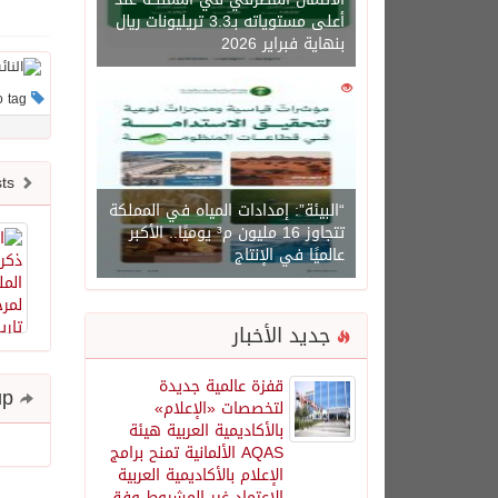
أعلى مستوياته بـ3.3 تريليونات ريال
بنهاية فبراير 2026
0
1450
This post has no tag
Newer posts
“البيئة”: إمدادات المياه في المملكة
تتجاوز 16 مليون م³ يوميًا.. الأكبر
عالميًا في الإنتاج
جديد الأخبار
قفزة عالمية جديدة
Share and follow up
لتخصصات «الإعلام»
بالأكاديمية العربية هيئة
AQAS الألمانية تمنح برامج
الإعلام بالأكاديمية العربية
الاعتماد غير المشروط وفق