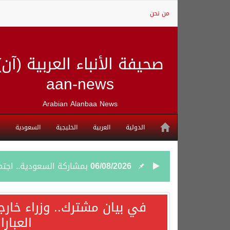
من نحن
صحيفة الأنباء العربية (آن)
aan-news
Arabian Alanbaa News
الدولية
العربية
الخليجية
السعودية
06/08/2026
بمشاركة السعودية.. اجتما
05/08/2026
وزير الخارجية السعودي: 
في بيان مشترك.. وزراء خارج
العبار
05/08/2026
جمعية طويق تحقق 97.35% في الحوكمة وتُصنف ضمن الكيانات متناهية الكبر وتحصد شهادة الآيزو للعام الثالث على التوالي