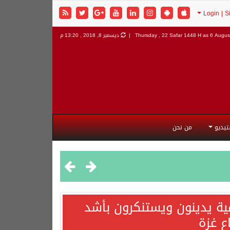
6 August
Thursday , 22 Safar 1448 H as
ديسمبر 8, 2018 , 13:20 م
تيديو
من نحن
مية يدينون ويستنكرون بأشد
ع غزة