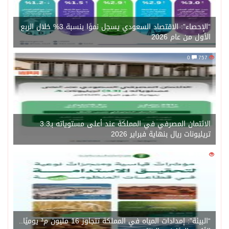
“الإحصاء”: الاقتصاد السعودي يسجل نموًا بنسبة 3% خلال الربع
الأول من عام 2026
0
757
الائتمان المصرفي في المملكة عند أعلى مستوياته بـ3.3
تريليونات ريال بنهاية فبراير 2026
0
1471
“البيئة”: إمدادات المياه في المملكة تتجاوز 16 مليون م³ يوميًا..