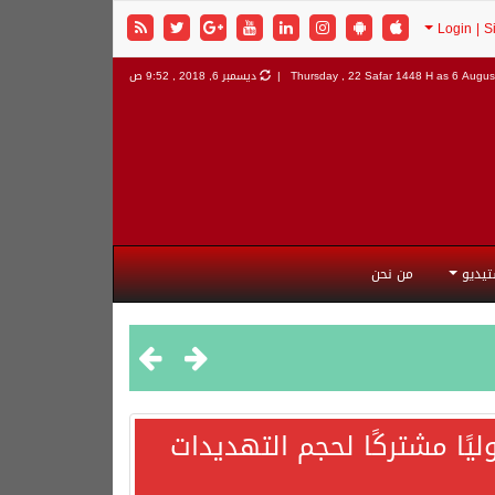
6 August
Thursday , 22 Safar 1448 H as
ديسمبر 6, 2018 , 9:52 ص
تيديو
من نحن
يًا مشتركًا لحجم التهديدات