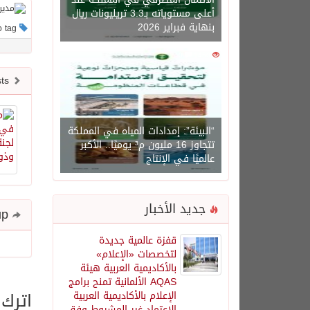
أعلى مستوياته بـ3.3 تريليونات ريال
بنهاية فبراير 2026
This post has no tag
0
1450
Newer posts
“البيئة”: إمدادات المياه في المملكة
تتجاوز 16 مليون م³ يوميًا.. الأكبر
عالميًا في الإنتاج
جديد الأخبار
Share and follow up
قفزة عالمية جديدة
لتخصصات «الإعلام»
بالأكاديمية العربية هيئة
AQAS الألمانية تمنح برامج
اترك 
الإعلام بالأكاديمية العربية
الاعتماد غير المشروط وفق