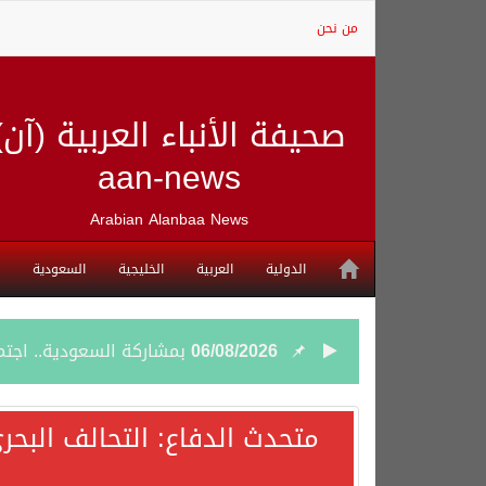
من نحن
صحيفة الأنباء العربية (آن)
aan-news
Arabian Alanbaa News
الدولية
العربية
الخليجية
السعودية
06/08/2026
بمشاركة السعودية.. اجتما
05/08/2026
وزير الخارجية السعودي: 
متحدث الدفاع: التحالف البحر
05/08/2026
جمعية طويق تحقق 97.35% في الحوكمة وتُصنف ضمن الكيانات متناهية الكبر وتحصد شهادة الآيزو للعام الثالث على التوالي