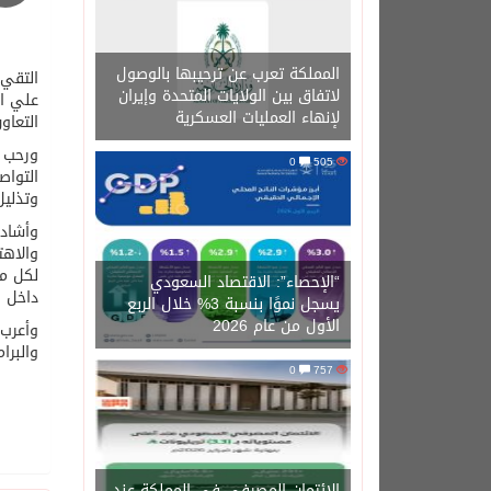
المملكة تعرب عن ترحيبها بالوصول
التقي 
لاتفاق بين الولايات المتحدة وإيران
علي ال
لإنهاء العمليات العسكرية
التعاو
ورحب ر
0
505
التواص
وتذليل
وأشاد 
والاهت
لكل ما
“الإحصاء”: الاقتصاد السعودي
داخل ا
يسجل نموًا بنسبة 3% خلال الربع
الأول من عام 2026
وأعرب 
والبرا
0
757
الائتمان المصرفي في المملكة عند