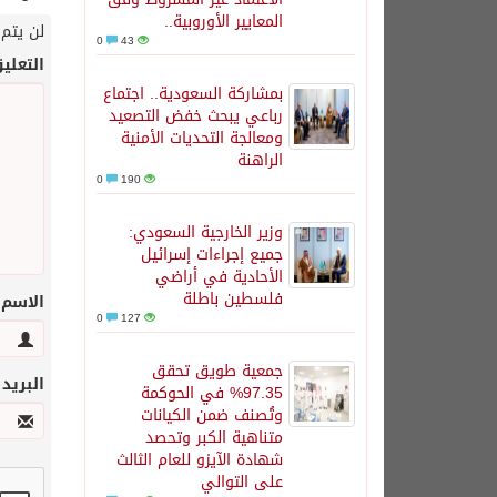
المعايير الأوروبية..
لن يتم 
0
43
التعلي
بمشاركة السعودية.. اجتماع
رباعي يبحث خفض التصعيد
ومعالجة التحديات الأمنية
الراهنة
0
190
وزير الخارجية السعودي:
جميع إجراءات إسرائيل
الأحادية في أراضي
فلسطين باطلة
الاسم
0
127
جمعية طويق تحقق
البريد
97.35% في الحوكمة
وتُصنف ضمن الكيانات
متناهية الكبر وتحصد
شهادة الآيزو للعام الثالث
على التوالي