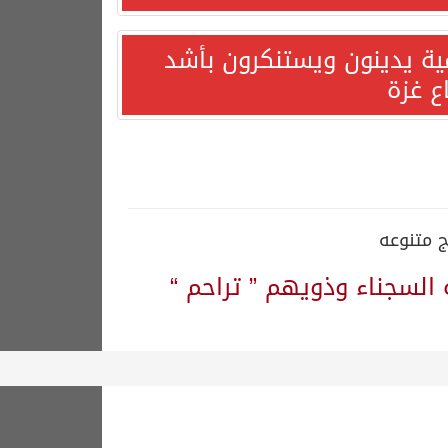
مية يدينون ويستنكرون بأشد
ع غزة
ج متنوعه
 السجناء وذويهم ” تراحم “