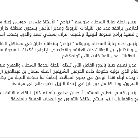
رئيس لجنة رعاية السجناء وذويهم ” تراحم ” الأستاذ علي بن موسى زعلة بمك
حازمي يرافقه عدد من القيادات التربوية ومدير التأهيل بسجون منطقة جازا
ن لتنفيذ برامج متنوعه لتوعية وتثقيف النزلاء بسجني ضمد والدرب بهدف استث
ئيس لجنة رعاية السجناء وذويهم ” تراحم” بمنطقة جازان في مستهل اللقاء
ل والتكامل بين الجهات ذات العلاقة والاختصاص، لإنجاح الأهداف المرجوة من 
 العقبات، وحل المشكلات التي تواجههم.
مدير تعليم صبيا بالدور الفاعل التي تبذله اللجنة لخدمة السجناء والمفر
مام الذي توليه حكومة خادم الحرمين الشريفين الملك سلمان بن عبدالعزيز
 يخدم أبناء هذا الوطن في جميع المجالات، إضافة لما تقدمه اللجنة من جهود
لسجون، وما لها من دور بارز في إعادة النزيل عضو صالح إلى مجتمعة.
رئيس قسم التعليم المستمر أ. حسن عداوي بأنه تم خلال اللقاء مناقشة الع
مج والفعاليات التي سيتم ستنفذ بالتعاون مع الجهات المعنية بالمنطقة.