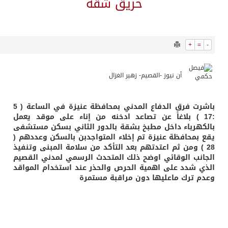
8506
0