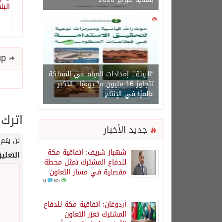
0
1450
Share and follow up
“البيئة”: إمدادات المياه في المملكة
تتجاوز 16 مليون م³ يوميًا.. الأكبر
عالميًا في الإنتاج
اترك 
جديد الأخبار
لن يتم 
شهباز شريف: اتفاقية مكة
التعلي
للدفاع المشترك تمثل محطة
مفصلية في مسار التعاون
0
85
أردوغان: اتفاقية مكة للدفاع
المشترك تعزز التعاون