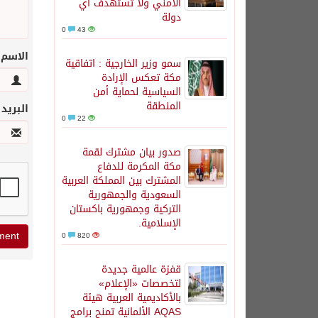
الأمني ولا تستهدف أي
دولة
0
43
الاسم
سمو وزير الخارجية : اتفاقية
مكة تعكس الإرادة
السياسية لحماية أمن
المنطقة
البريد
0
22
صدور بيان مشترك لقمة
مكة المكرمة للدفاع
المشترك بين المملكة العربية
السعودية والجمهورية
التركية وجمهورية باكستان
الإسلامية.
0
820
قفزة عالمية جديدة
لتخصصات «الإعلام»
بالأكاديمية العربية هيئة
AQAS الألمانية تمنح برامج