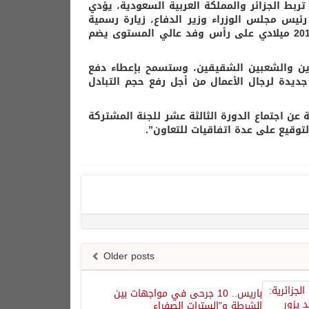
 تربط الجزائر والمملكة العربية السعودية، يؤدي
ئيس مجلس الوزراء وزير الدفاع، زيارة رسمية
للجزائر يومي 24 و25 ربيع الأول 1440 هجري الموافق لـ2 و3 ديسمبر 2018 ميلادي على رأس وفد عالي المستوى يضم
بلدين والشعبين الشقيقين، وستسمح بإعطاء دفع
جديدة لرجال الأعمال من أجل رفع حجم التبادل
ة عن اجتماع الدورة الثالثة عشر للجنة المشتركة
توقيع على عدة اتفاقيات للتعاون”.
Older posts
باريس.. 10 جرحى في مواجهات بين
الشرطة و”السترات الصفراء