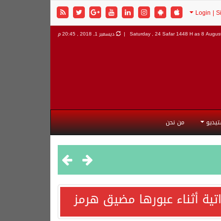
8 August
Saturday , 24 Safar 1448 H as
ديسمبر 1, 2018 , 20:45 م
تيديو
من نحن
اتية أثناء عبورها مضيق هرمز
هورية التركية وجمهورية باكستان الإسلامية.