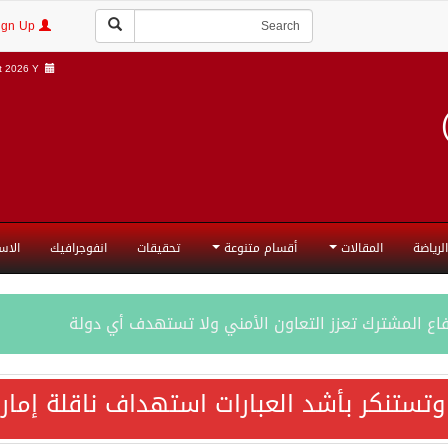
Login | Sign Up
 2026 Y |
الرياضة
المقالات
أقسام متنوعة
تحقيقات
انفوجرافيك
الاس
فاع المشترك تعزز التعاون الأمني ولا تستهدف أي دولة
اقية مكة تعكس الإرادة السياسية لحماية أمن المنطقة
 وتستنكر بأشد العبارات استهداف ناقلة إمار
ة المكرمة للدفاع المشترك بين المملكة العربية السعودية والجم