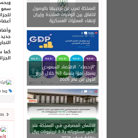
وبحسب
المملكة تعرب عن ترحيبها بالوصول
سمو ا
لاتفاق بين الولايات المتحدة وإيران
لإنهاء العمليات العسكرية
أعضاء
وأضاف
0
505
جديد 
التجا
كما س
الجزا
“الإحصاء”: الاقتصاد السعودي
يسجل نموًا بنسبة 3% خلال الربع
الأول من عام 2026
This post has no tag
0
757
Newer posts
الائتمان المصرفي في المملكة عند
أعلى مستوياته بـ3.3 تريليونات ريال
بنهاية فبراير 2026