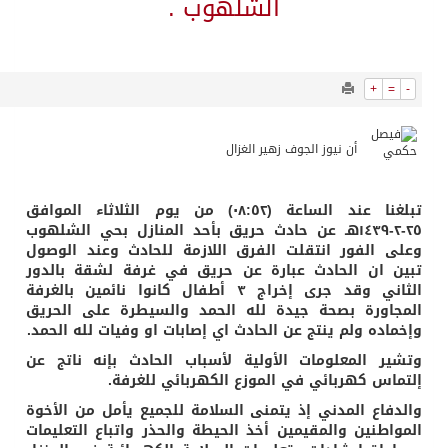
8286
0