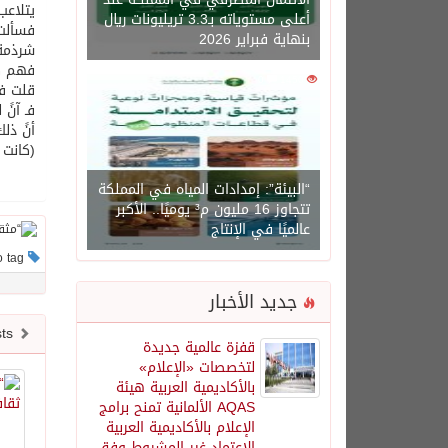
يتلاعب
أعلى مستوياته بـ3.3 تريليونات ريال
فسألت 
بنهاية فبراير 2026
شرذمة 
فهم كم
0
1450
قلت في
فـ آنً
أنً ذل
(كانت 
“البيئة”: إمدادات المياه في المملكة
تتجاوز 16 مليون م³ يوميًا.. الأكبر
عالميًا في الإنتاج
This post has no tag
جديد الأخبار
Newer posts
قفزة عالمية جديدة
لتخصصات «الإعلام»
بالأكاديمية العربية هيئة
AQAS الألمانية تمنح برامج
الإعلام بالأكاديمية العربية
الاعتماد غير المشروط وفق