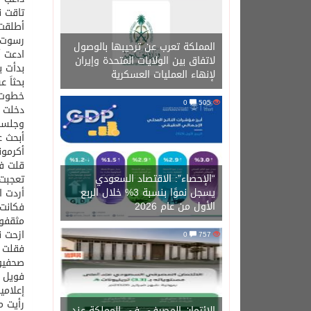
تاقت ن
أطلقت 
رسوت ع
المملكة تعرب عن ترحيبها بالوصول
ادعت أ
لاتفاق بين الولايات المتحدة وإيران
بدأت با
لإنهاء العمليات العسكرية
بحثاَ ع
خطوت 
0
505
دخلت ع
وجلست 
أبحث ع
أكرمون
قلت ف
“الإحصاء”: الاقتصاد السعودي
تعجبت
يسجل نموًا بنسبة 3% خلال الربع
أردت ا
الأول من عام 2026
فكانت 
مثقفون
ازحت ن
0
757
فقلت ه
صحفيون
فويل ل
إعلامي
رأيت م
الائتمان المصرفي في المملكة عند