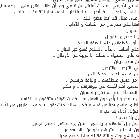
فسي لأحرفي ..فبدأت أفتش عن قلمي بعد أن طاله الهجر مني .. بضع سني
لنفسي العنان .. فـ أبحرت بلا استئذان ..اجوب بحار الثقافة و الخلجان ..
لى ميناء قد رُبط ببضع البلدان ..
نها على قدر عال من الثقافة و الآداب ..
لتجوال ..
ن الحكم و الأقوال ..
أول خطواتي على أرصفة البلدة ..
لى أهلها .. بدأت بالسلام فهو خير البيان ..
على استحياء .. فقلت أنا غريبة عن الأوطان ..
ن سحر البيان..
ي بالترحيب والتبجيل ..
ي نفسي لعلي اجد ضالتي ..
 من حسن منطقهم .. ولباقة حرفهم ..
لتعمق أكثر لأبحث في جوهرهم .. وأحكم
المفاجأة التي لم تكن بالحسبان ..
 بالفكر و الرأي دون العمل به .. فقلت هؤلاء مثقفون بلا ثقافة ..
اظري عنهم بحثاَ عن غيرهم فكان هناك متشدقون بالحرف .. عارون من الأدب
ؤلاء أدباء بلا آدب !!
 بلا صفح !!
من يزل أمامهم و يخطئ .. فلن يجد منهم الصفح الجميل !!
ون بلا علم .. فتراهم يقولون مالا يفعلون !!
ن اتشح بوشاح الثقافة لكنه اذا خاصم فجر!!