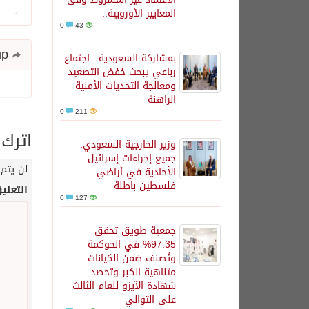
المعايير الأوروبية..
0
43
Share and follow up
بمشاركة السعودية.. اجتماع
رباعي يبحث خفض التصعيد
ومعالجة التحديات الأمنية
الراهنة
0
211
اترك 
وزير الخارجية السعودي:
جميع إجراءات إسرائيل
لن يتم 
الأحادية في أراضي
فلسطين باطلة
التعلي
0
127
جمعية طويق تحقق
97.35% في الحوكمة
وتُصنف ضمن الكيانات
متناهية الكبر وتحصد
شهادة الآيزو للعام الثالث
على التوالي