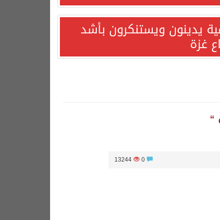
مية يدينون ويستنكرون بأشد
ع غزة
“
13244
0