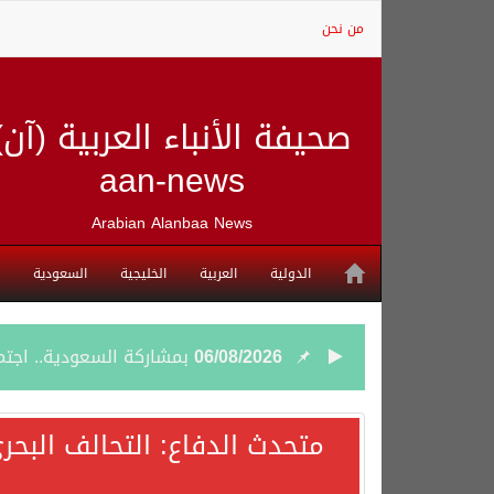
من نحن
صحيفة الأنباء العربية (آن)
aan-news
Arabian Alanbaa News
الدولية
العربية
الخليجية
السعودية
06/08/2026
بمشاركة السعودية.. اجتما
05/08/2026
وزير الخارجية السعودي: 
متحدث الدفاع: التحالف البحر
05/08/2026
جمعية طويق تحقق 97.35% في الحوكمة وتُصنف ضمن الكيانات متناهية الكبر وتحصد شهادة الآيزو للعام الثالث على التوالي