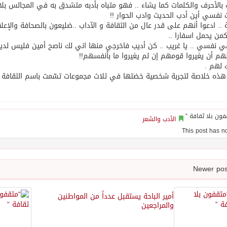
 بالأحرف والكلمات كما يشاء .. فهو متباه بأدبه متشدق به في المجالس بلا ا
نفسي أين أدب الحديث وادب الحوار !!
.. ادعوا أنهم على قدر عال من الثقافة و الآداب ..ضليعون بالصحافة والإعل
ن يحمل اسفارا ..
 نفسي .. يا غريب .. كن أديب فاخرجي منها اني لك ناصح أمين فليس لدي
 لهم أن يغيروا قومهم إن لم يغيروا ما بأنفسهم!!
ك لهم .
هذه خلاصة لتجربة شخصية خضتها في ثلاث مجموعات تسّمت باسم الثقافة خ
الأدب والشعر
أمير الباحة يستقبل عدداً من المواطنين
والمراجعين