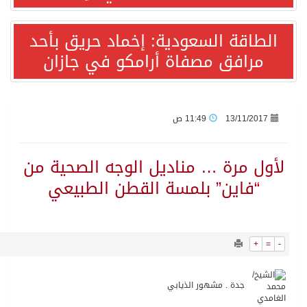
11768
0