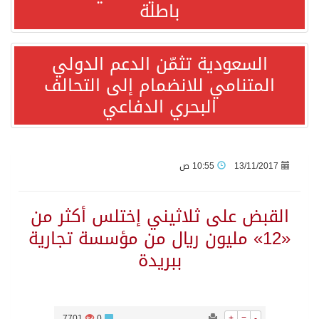
باطلة
انطلاق المرحلة الأولى من مقابلات متطوعي كأس آسيا السعودية 2027 في الخبر
السعودية تثمّن الدعم الدولي
المتنامي للانضمام إلى التحالف
إعلام أميركي: مباحثات واشنطن وطهران ستركز على حرية الملاحة بهرمز
البحري الدفاعي
ترامب: الأمير محمد بن سلمان يفضل الحوار بخصوص إيران لخفض التصعيد
السعودية لإيران: حريصون على مواصلة دورنا الإقليمي في إحلال الأمن والاستقرار
13/11/2017
10:55 ص
المملكة وروسيا والعراق والكويت وكازاخستان والجزائر وعُمان تقوم بتعديل الإنتاج وتؤكد مجددًا التزامها باستقرار السوق البترولية
القبض على ثلاثيني إختلس أكثر من
«12» مليون ريال من مؤسسة تجارية
*الرئيس الأمريكي يهنئ الملك محمد السادس بمناسبة العيد الوطني للمغرب ويجدد تأكيد موقف بلاده الداعم لمغربية الصحراء*
ببريدة
وزير الخارجية السعودي: جميع إجراءات إسرائيل الأحادية في أراضي فلسطين باطلة
7701
0
+
=
-