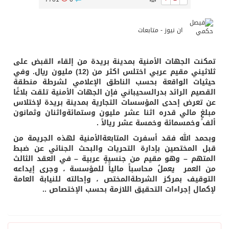
ان نيوز - متابعات
تمكنت الجهات الأمنية بمدينة بريدة من إلقاء القبض على
ثلاثيني مقيم عربي اختلس اكثر من (12) مليون ريال. وفي
حيثيات الواقعة بحسب الناطق الإعلامي لشرطة منطقة
القصيم الرائد بدرالسحيباني فإن الجهات الأمنية تلقت بلاغًا
عن تعرض إحدى المؤسسات التجارية بمدينة بريدة لإختلاس
مبلغٍ مالي قدره اثنا عشر مليون وستمائةواثنان وثمانون
ألف وخمسمائة وخمسة عشر ريالاً .
وبحمد الله فقد أسفرت المتابعةالأمنية لهذه الجريمة من
قبل المختصين بإدارة التحريات والبحث الجنائي عن ضبط
المتهم – وهو مقيم من جنسيةٍ عربية – في العقد الثالث
من العمر يعملُ محاسباً مالياً للمؤسسة ، وجرى إيداعه
التوقيف بمركز الشرطةالمختص ، وإحالته للنيابة العامة
لإكمال إجراءات التحقيق اللازمة بحسب الإختصاص ..