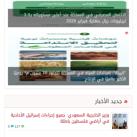
الائتمان المصرفي في المملكة عند أعلى مستوياته بـ3.3
تريليونات ريال بنهاية فبراير 2026
0
1450
“البيئة”: إمدادات المياه في المملكة تتجاوز 16 مليون م³ يوميًا..
الأكبر عالميًا في الإنتاج
جديد الأخبار
وزير الخارجية السعودي: جميع إجراءات إسرائيل الأحادية
في أراضي فلسطين باطلة
0
127