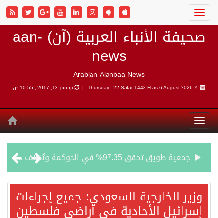
صحيفة الأنباء العربية (آن) aan-
news
Arabian Alanbaa News
6 August 2026 Y |
Thursday , 22 Safar 1448 H as
نوفمبر 13, 2017 , 10:55 ص
جمعية طويق تحقق 97.35% في الحوكمة وتُصنف ضمن الكيانات متناهية الكبر وتحصد شهادة الآيزو للعام الثالث على التوالي
“الفرصة الأخيرة”.. ترامب: المحادثات مع إيران جارية الآن
وزير الخارجية السعودي: جميع إجراءات
إسرائيل الأحادية في أراضي فلسطين
ورقة بحثية: التحالف البحري الدفاعي بقيادة الرياض يعيد صياغة مفهوم أمن البحار