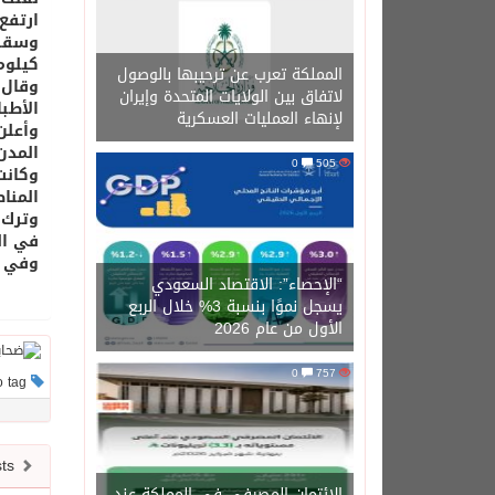
ارتفع إلى 207 ق
كيلوم
المملكة تعرب عن ترحيبها بالوصول
وقال 
لاتفاق بين الولايات المتحدة وإيران
الأطب
لإنهاء العمليات العسكرية
وأعلن 
المدن
0
505
المناط
وترك 
في ال
وفي الساعات
“الإحصاء”: الاقتصاد السعودي
يسجل نموًا بنسبة 3% خلال الربع
الأول من عام 2026
0
757
This post has no tag
Newer posts
الائتمان المصرفي في المملكة عند