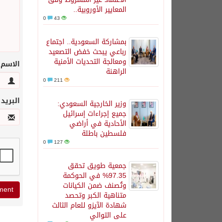
المعايير الأوروبية..
0
43
بمشاركة السعودية.. اجتماع
رباعي يبحث خفض التصعيد
ومعالجة التحديات الأمنية
الاسم
الراهنة
0
211
البريد
وزير الخارجية السعودي:
جميع إجراءات إسرائيل
الأحادية في أراضي
فلسطين باطلة
0
127
جمعية طويق تحقق
97.35% في الحوكمة
وتُصنف ضمن الكيانات
متناهية الكبر وتحصد
شهادة الآيزو للعام الثالث
على التوالي