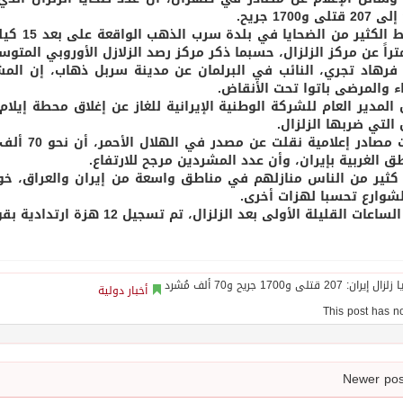
تلى و1700 جريح.
تراً عن مركز الزلزال، حسبما ذكر مركز رصد الزلازل الأوروبي المتو
فرهاد تجري، النائب في البرلمان عن مدينة سربل ذهاب، إن المش
اء والمرضى باتوا تحت الأنقاض.
المدير العام للشركة الوطنية الإيرانية للغاز عن إغلاق محطة إيلام 
 التي ضربها الزلزال.
وكانت مصاد
ق الغربية بإيران، وأن عدد المشردين مرجح للارتفاع.
كثير من الناس منازلهم في مناطق واسعة من إيران والعراق، خو
شوارع تحسبا لهزات أخرى.
 القليلة الأولى بعد الزلزال، تم تسجيل 12 هزة ارتدادية بقوة ما بين 3,6 إلى 4,7 درجة على مقياس ريختر.
أخبار دولية