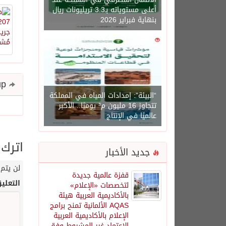
أعلى مستوياته بـ3.3 تريليونات ريال
بنهاية فبراير 2026
0
1450
Share and follow up
“البيئة”: إمدادات المياه في المملكة
تتجاوز 16 مليون م³ يوميًا.. الأكبر
عالميًا في الإنتاج
اترك 
جديد الأخبار
لن يتم 
قفزة عالمية جديدة
التعلي
لتخصصات «الإعلام»
بالأكاديمية العربية هيئة
AQAS الألمانية تمنح برامج
الإعلام بالأكاديمية العربية
الاعتماد غير المشروط وفق