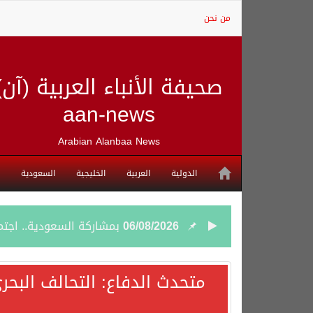
من نحن
صحيفة الأنباء العربية (آن)
aan-news
Arabian Alanbaa News
الدولية
العربية
الخليجية
السعودية
06/08/2026
بمشاركة السعودية.. اجتما
05/08/2026
وزير الخارجية السعودي: 
متحدث الدفاع: التحالف البحر
05/08/2026
جمعية طويق تحقق 97.35% في الحوكمة وتُصنف ضمن الكيانات متناهية الكبر وتحصد شهادة الآيزو للعام الثالث على التوالي