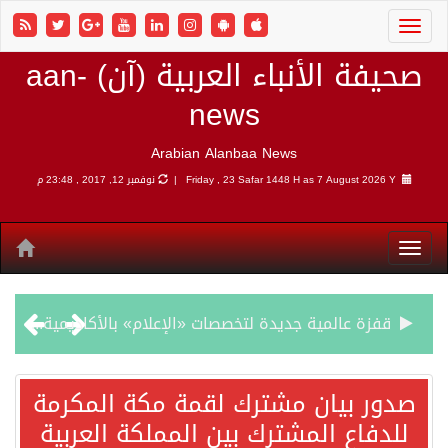
صحيفة الأنباء العربية (آن) aan-
news
Arabian Alanbaa News
7 August 2026 Y |
Friday , 23 Safar 1448 H as
نوفمبر 12, 2017 , 23:48 م
قفزة عالمية جديدة لتخصصات «الإعلام» بالأكاديمية العربية هيئة AQAS الألمانية تمنح برامج الإعلام بالأكاديمية العربية الاعتماد غير المشروط وفق المعايير الأوروبية..
بمشاركة السعودية.. اجتماع رباعي يبحث خفض التصعيد ومعالجة التحديات الأمنية الراهنة
صدور بيان مشترك لقمة مكة المكرمة
للدفاع المشترك بين المملكة العربية
وزير الخارجية السعودي: جميع إجراءات إسرائيل الأحادية في أراضي فلسطين باطلة