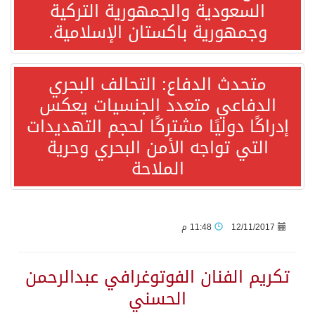
السعودية والجمهورية التركية
وجمهورية باكستان الإسلامية.
جمعية طويق تحقق 97.35% في الحوكمة وتُصنف ضمن الكيانات متناهية الكبر وتحصد شهادة الآيزو للعام الثالث على التوالي
متحدث الدفاع: التحالف البحري
“الفرصة الأخيرة”.. ترامب: المحادثات مع إيران جارية الآن
الدفاعي متعدد الجنسيات يعكس
إدراكًا دوليًا مشتركًا لحجم التهديدات
ورقة بحثية: التحالف البحري الدفاعي بقيادة الرياض يعيد صياغة مفهوم أمن البحار
التي تواجه الأمن البحري وحرية
الملاحة
انطلاق المرحلة الأولى من مقابلات متطوعي كأس آسيا السعودية 2027 في الخبر
إعلام أميركي: مباحثات واشنطن وطهران ستركز على حرية الملاحة بهرمز
12/11/2017
11:48 م
ترامب: الأمير محمد بن سلمان يفضل الحوار بخصوص إيران لخفض التصعيد
تكريم الفنان الفوتوغرافي عبدالرحمن
صدور بيان مشترك لقمة مكة المكرمة للدفاع المشترك بين المملكة العربية السعودية والجمهورية التركية وجمهورية باكستان الإسلامية.
الحسني