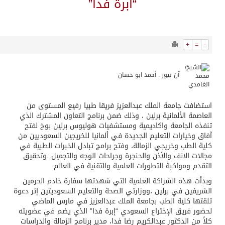
17354
0