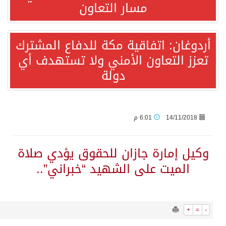
3615
0