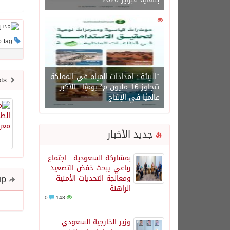
0
1450
This post has no tag
“البيئة”: إمدادات المياه في المملكة
Newer posts
تتجاوز 16 مليون م³ يوميًا.. الأكبر
عالميًا في الإنتاج
جديد الأخبار
بمشاركة السعودية.. اجتماع
رباعي يبحث خفض التصعيد
Share and follow up
ومعالجة التحديات الأمنية
الراهنة
0
148
وزير الخارجية السعودي: