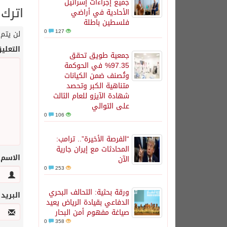
جميع إجراءات إسرائيل
اترك 
الأحادية في أراضي
فلسطين باطلة
0
127
لن يتم 
التعلي
جمعية طويق تحقق
97.35% في الحوكمة
وتُصنف ضمن الكيانات
متناهية الكبر وتحصد
شهادة الآيزو للعام الثالث
على التوالي
0
106
“الفرصة الأخيرة”.. ترامب:
المحادثات مع إيران جارية
الاسم
الآن
0
253
ورقة بحثية: التحالف البحري
البريد
الدفاعي بقيادة الرياض يعيد
صياغة مفهوم أمن البحار
0
358