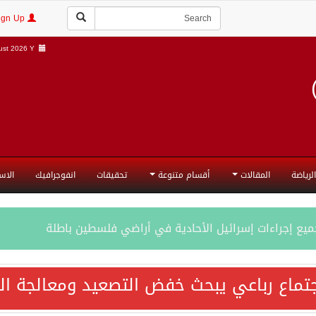
Login | Sign Up
st 2026 Y |
الرياضة
المقالات
أقسام متنوعة
تحقيقات
انفوجرافيك
الاس
جميع إجراءات إسرائيل الأحادية في أراضي فلسطين باطلة
تماع رباعي يبحث خفض التصعيد ومعالجة التح
المحادثات مع إيران جارية الآن