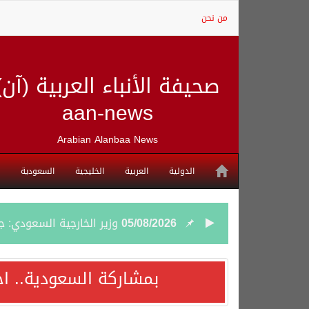
من نحن
صحيفة الأنباء العربية (آن)
aan-news
Arabian Alanbaa News
الدولية
العربية
الخليجية
السعودية
05/08/2026
وزير الخارجية السعودي: 
05/08/2026
جمعية طويق تحقق 97.35% في الحوكمة وتُصنف ضمن الكيانات متناهية الكبر وتحصد شهادة الآيزو للعام الثالث على التوالي
بمشاركة السعودية.. اج
04/08/2026
“الفرصة الأخيرة”.. ترامب: 