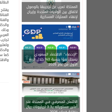
الطائف
المملكة تعرب عن ترحيبها بالوصول
يفتتح 
لاتفاق بين الولايات المتحدة وإيران
الفنان
لإنهاء العمليات العسكرية
والفنا
والدكت
0
484
وذلك ب
العربي
تجارب 
وتعتبر
والدكت
“الإحصاء”: الاقتصاد السعودي
كما ست
يسجل نموًا بنسبة 3% خلال الربع
والاقت
الأول من عام 2026
0
757
الائتمان المصرفي في المملكة عند
أعلى مستوياته بـ3.3 تريليونات ريال
بنهاية فبراير 2026