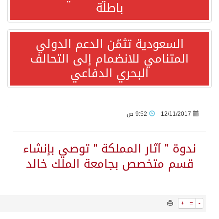
11996
0