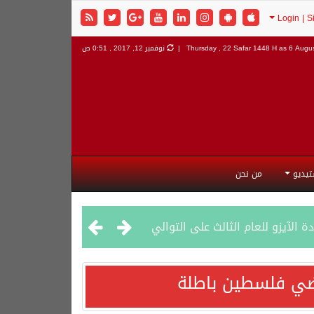
6 Augus
Thursday , 22 Safar 1448 H as
نوفمبر 12, 2017 , 0:51 ص
تيديو
من نحن
راضي فلسطين باطلة