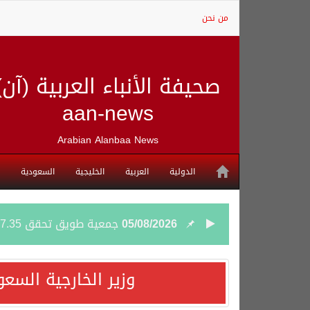
من نحن
صحيفة الأنباء العربية (آن)
aan-news
Arabian Alanbaa News
الدولية
العربية
الخليجية
السعودية
05/08/2026
جمعية طويق تحقق 97.35% في الحوكمة وتُصنف ضمن الكيانات متناهية الكبر وتحصد شهادة الآيزو للعام الثالث على التوالي
04/08/2026
“الفرصة الأخيرة”.. ترامب: 
وزير الخارجية السع
04/08/2026
ورقة بحثية: التحالف البح