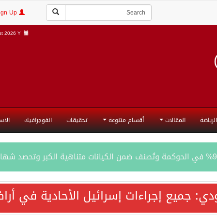
Login | Sign Up
t 2026 Y |
الرياضة
المقالات
أقسام متنوعة
تحقيقات
انفوجرافيك
الاس
المحادثات مع إيران جارية الآن
ودي: جميع إجراءات إسرائيل الأحادية في أ
ري الدفاعي بقيادة الرياض يعيد صياغة مفهوم أمن البحار