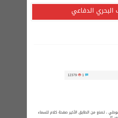
 البحري الدفاعي
12379
1
دًا التزامها باستقرار السوق البترولية
قف بلاده الداعم لمغربية الصحراء*
قوطي ، تصنع من الطابق الأخير صفحة كلام للسماء
ر ؟!