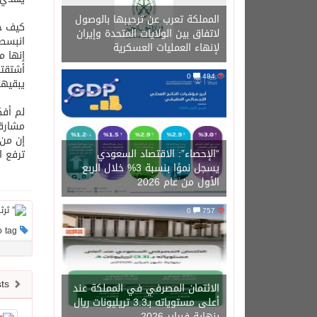
المملكة تعرب عن ترحيبها بالوصول
‏كيف ح
لاتفاق بين الولايات المتحدة وإيران
انبسط 
لإنهاء العمليات العسكرية
‏إنها 
أشتقتك
0
484
يبقيها
‏لم أف
مشارقه
‏إن من
“الإحصاء”: الاقتصاد السعودي
ترفع ا
يسجل نموًا بنسبة 3% خلال الربع
الأول من عام 2026
0
757
This post has no tag
Newer posts
الائتمان المصرفي في المملكة عند
أعلى مستوياته بـ3.3 تريليونات ريال
بنهاية فبراير 2026