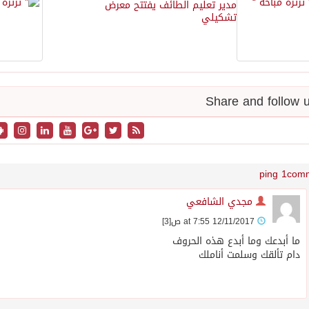
مدير تعليم الطائف يفتتح معرض
تشكيلي
1 ping
مجدي الشافعي
12/11/2017 at 7:55 ص
[3]
ما أبدعك وما أبدع هذه الحروف
دام تألقك وسلمت أناملك