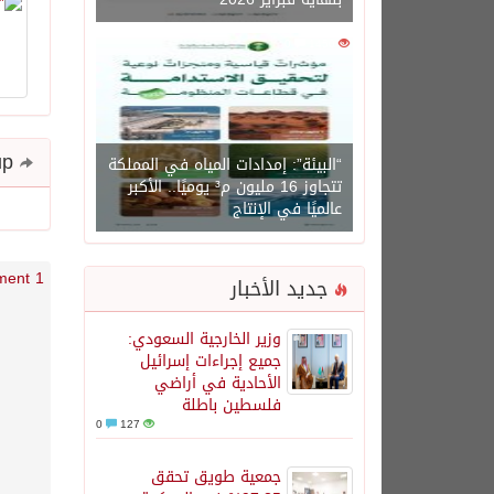
0
1450
Share and follow up
“البيئة”: إمدادات المياه في المملكة
تتجاوز 16 مليون م³ يوميًا.. الأكبر
عالميًا في الإنتاج
1 comment
جديد الأخبار
وزير الخارجية السعودي:
جميع إجراءات إسرائيل
الأحادية في أراضي
فلسطين باطلة
0
127
جمعية طويق تحقق