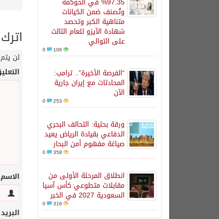
97.35% في الحوكمة
وتُصنف ضمن الكيانات
متناهية الكبر وتحصد
شهادة الآيزو للعام الثالث
اترك 
على التوالي
0
106
لن يتم 
التعلي
“الفرصة الأخيرة”.. ترامب:
المحادثات مع إيران جارية
الآن
0
253
ورقة بحثية: التحالف البحري
الدفاعي بقيادة الرياض يعيد
صياغة مفهوم أمن البحار
0
358
انطلاق المرحلة الأولى من
الاسم
مقابلات متطوعي كأس آسيا
السعودية 2027 في الخبر
0
316
البريد