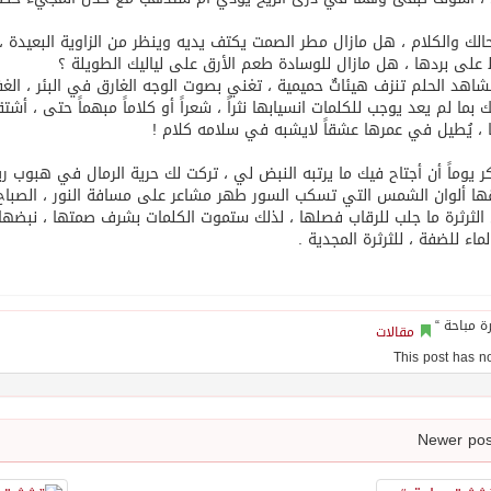
الك والكلام ، هل مازال مطر الصمت يكتف يديه وينظر من الزاوية البعيدة ،
على بردها ، هل مازال للوسادة طعم الأرق على لياليك الطويلة ؟
مشاهد الحلم تنزف هيئاتٌ حميمية ، تغني بصوت الوجه الغارق في البئر ، الغف
 بما لم يعد يوجب للكلمات انسيابها نثراً ، شعراً أو كلاماً مبهماً حتى ، أشتق
 ، يُطيل في عمرها عشقاً لايشبه في سلامه كلام !
كر يوماً أن أجتاح فيك ما يرتبه النبض لي ، تركت لك حرية الرمال في هبوب ري
ا ألوان الشمس التي تسكب السور طهر مشاعر على مسافة النور ، الصباح 
 الثرثرة ما جلب للرقاب فصلها ، لذلك ستموت الكلمات بشرف صمتها ، نبضها 
لماء للضفة ، للثرثرة المجدية .
مقالات