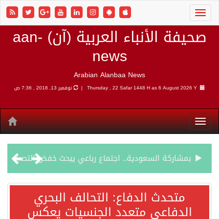
صحيفة الأنباء العربية (آن) aan-
news
Arabian Alanbaa News
6 August 
Thursday , 22 Safar 1448 H as
نوفمبر 13, 2018 , 7:36 ص
بمشاركة السعودية.. اجتماع رباعي يبحث خفض التصعيد ومعالجة التحديات الأمنية الراهنة
وزير الخارجية السعودي: جميع إجراءات إسرائيل الأحادية في أراضي فلسطين باطلة
تحدث الدفاع: التحالف البحري
دفاعي متعدد الجنسيات يعكس
جمعية طويق تحقق 97.35% في الحوكمة وتُصنف ضمن الكيانات متناهية الكبر وتحصد شهادة الآيزو للعام الثالث على التوالي