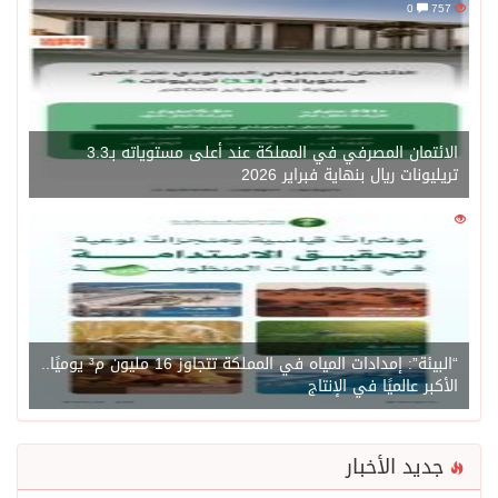
الائتمان المصرفي في المملكة عند أعلى مستوياته بـ3.3
 ريال بنهاية فبراير 2026
0
“البيئة”: إمدادات المياه في المملكة تتجاوز 16 مليون م³ يوميًا..
الميًا في الإنتاج
الأخبار