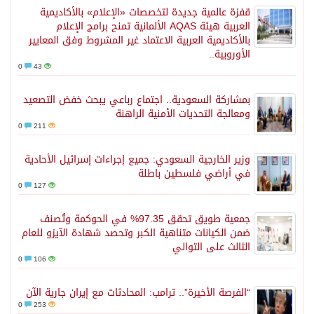
قفزة عالمية جديدة لتخصصات «الإعلام» بالأكاديمية
العربية هيئة AQAS الألمانية تمنح برامج الإعلام
بالأكاديمية العربية الاعتماد غير المشروط وفق المعايير
الأوروبية..
0
43
بمشاركة السعودية.. اجتماع رباعي يبحث خفض التصعيد
ومعالجة التحديات الأمنية الراهنة
0
211
وزير الخارجية السعودي: جميع إجراءات إسرائيل الأحادية
في أراضي فلسطين باطلة
0
127
جمعية طويق تحقق 97.35% في الحوكمة وتُصنف
ضمن الكيانات متناهية الكبر وتحصد شهادة الآيزو للعام
الثالث على التوالي
0
106
“الفرصة الأخيرة”.. ترامب: المحادثات مع إيران جارية الآن
0
253