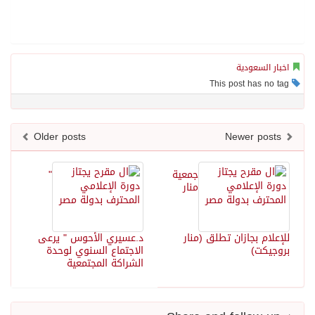
سعودية
Older posts
جمعية
"
منار
 بجازان تطلق (منار
د.عسيري الأحوس " يرعى
)
الاجتماع السنوي لوحدة
الشراكة المجتمعية