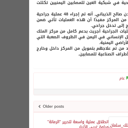
نوفمبر الجاري حتى السادس منه, 48 عملية جراحية في شبكية العين للمصابين اليمنيين تكللت
وأوضح مدير مكتب مركز الملك سلمان للإغاثة والأعمال الإنسانية في عدن صالح الذيباني, أنه تم إجراء 48 عملية جراحية
م كامل من المركز مفيدًا أن هذه العمليات تأتي ضمن
اج إلى تدخل جراحي.
ت الجراحية أجريت بدعم كامل من مركز الملك
مل الإنساني في اليمن في الظروف الصعبة التي
راضي اليمنية.
عدد من تم علاجهم بتمويل من المركز داخل وخارج
عام
Older posts
انطلاق عملية واسعة لتحرير "الرمانة"
وراوة غربي الأنبار