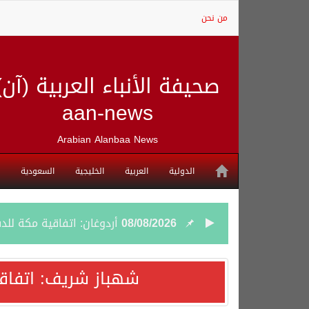
من نحن
صحيفة الأنباء العربية (آن)
aan-news
Arabian Alanbaa News
الدولية
العربية
الخليجية
السعودية
08/08/2026
أردوغان: اتفاقية مكة للد
08/08/2026
سمو وزير الخارجية : اتف
شهباز شريف: اتفاق
07/08/2026
صدور بيان مشترك لقمة مك