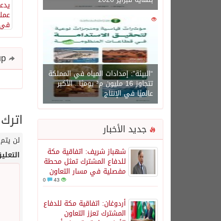
0
1450
Share and follow up
“البيئة”: إمدادات المياه في المملكة
تتجاوز 16 مليون م³ يوميًا.. الأكبر
عالميًا في الإنتاج
اترك 
جديد الأخبار
لن يتم 
شهباز شريف: اتفاقية مكة
التعلي
للدفاع المشترك تمثل محطة
مفصلية في مسار التعاون
0
43
أردوغان: اتفاقية مكة للدفاع
المشترك تعزز التعاون