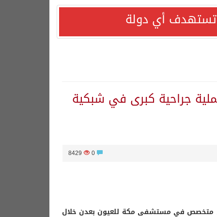
ا تستهدف أي دولة
_الملك_سلمان_للإغاثة يدعم إجراء 48 عملية جراحية كبرى في شبكية
8429
0
 طبي متخصص في مستشفى مكة للعيون بعدن خلال