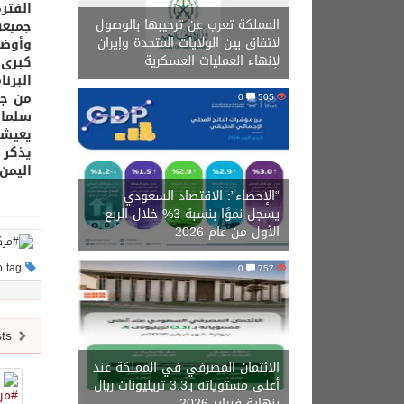
المملكة تعرب عن ترحيبها بالوصول
جميعها
لاتفاق بين الولايات المتحدة وإيران
لإنهاء العمليات العسكرية
البرن
من جا
0
505
سلمان
يعيشه
يذكر 
اليمن 11352 مصابًا، بالإضافة إلى إنشاء وتجهيز مركز في مأرب لتركيب الأطراف الصنا
“الإحصاء”: الاقتصاد السعودي
يسجل نموًا بنسبة 3% خلال الربع
الأول من عام 2026
This post has no tag
0
757
Newer posts
الائتمان المصرفي في المملكة عند
أعلى مستوياته بـ3.3 تريليونات ريال
بنهاية فبراير 2026