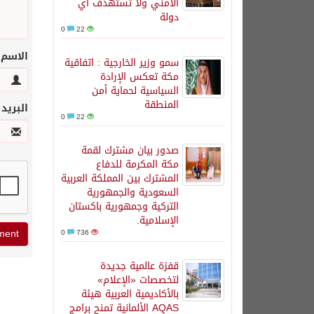
الأمني ولا تستهدف أي
دولة
0
22
الاسم
سمو وزير الخارجية : اتفاقية
مكة تعكس الإرادة
السياسية لحماية أمن
المنطقة
البريد
0
22
صدور بيان مشترك لقمة
مكة المكرمة للدفاع
المشترك بين المملكة العربية
السعودية والجمهورية
التركية وجمهورية باكستان
الإسلامية.
0
736
قفزة عالمية جديدة
لتخصصات «الإعلام»
بالأكاديمية العربية هيئة
AQAS الألمانية تمنح برامج