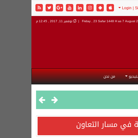
7 August 2
Friday , 23 Safar 1448 H as
نوفمبر 11, 2017 , 12:45 م
تيديو
من نحن
 في مسار التعاون
هورية التركية وجمهورية باكستان الإسلامية.