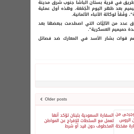
لطريق في قرية بستان الباشا جنوب شرق مدينة
ميميم بعد ظهر اليوم الْجُمُعَة، وهذه أول عملية
َاً لوكالة الأنباء الألمانية.
اق عدد من الآلِيَّات التي اصطدمت ببعضها بعد
اعدة حميميم العسكرية”.
م قوات بشار الأسد في المعارك ضد فصائل
Older posts
السفارة السعودية بلبنان تؤكد أنها
تعمل مع السلطات للإفراج عن المواطن
المخطوف دون قيد أو شرط