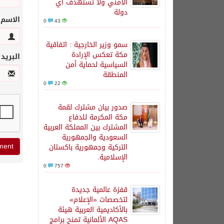
الأمني ولا تستهدف أي
دولة
الاسم
0
43
سمو وزير الخارجية : اتفاقية
مكة تعكس الإرادة
البريد
السياسية لحماية أمن
المنطقة
0
22
صدور بيان مشترك لقمة
مكة المكرمة للدفاع
المشترك بين المملكة العربية
السعودية والجمهورية
التركية وجمهورية باكستان
الإسلامية.
0
757
قفزة عالمية جديدة
لتخصصات «الإعلام»
بالأكاديمية العربية هيئة
AQAS الألمانية تمنح برامج