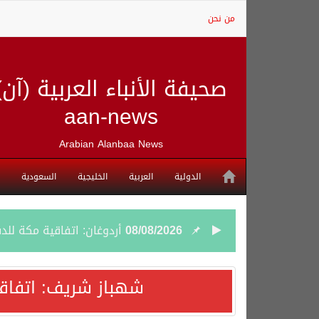
من نحن
صحيفة الأنباء العربية (آن)
aan-news
Arabian Alanbaa News
الدولية
العربية
الخليجية
السعودية
08/08/2026
أردوغان: اتفاقية مكة للد
08/08/2026
سمو وزير الخارجية : اتف
شهباز شريف: اتفاق
07/08/2026
صدور بيان مشترك لقمة مك