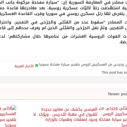
 مصادر في المعارضة السورية إن: “سيارة مفخخة مركونة جانب ا
ية اسْتَهْدَفت رتلاً لآلِيَّات عسكرية روسية، بعد مغادرتها قاعدة ح
 يتعرض لها رتل عسكري روسي في سوريا وقرب القاعدة العسكرية”، وَفْق
 المصادر “سقوط عدد من القَتْلَى والجَرْحَى في التفجير، واحتر
لتفجير، وَتَمَّ نقل الجَرْحَى والقَتْلَى الذين لم يعرف عددهم إلى ق
 القوات الروسية العشرات من عناصرها خلال مشاركتهم؛ لدع
رضة.
الأخبار العربية
العيسى يكشف عن معايير جديدة
للقبول في مهنة التدريس.. ويؤكد: لا
وجود لمعلمات وهميات بالوزارة