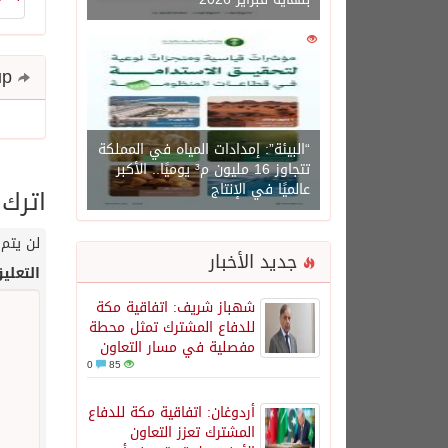
0
1450
Share and follow up
“البيئة”: إمدادات المياه في المملكة
تتجاوز 16 مليون م³ يوميًا.. الأكبر
عالميًا في الإنتاج
اترك 
لن يتم 
جديد الأخبار
التعلي
شهباز شريف: اتفاقية مكة
للدفاع المشترك تمثل محطة
مفصلية في مسار التعاون
0
85
أردوغان: اتفاقية مكة للدفاع
المشترك تعزز التعاون