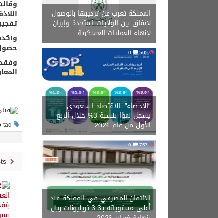
وقالت
المملكة تعرب عن ترحيبها بالوصول
اللاذق
لاتفاق بين الولايات المتحدة وإيران
تفجير
لإنهاء العمليات العسكرية
وأكدت
حصول ا
0
505
وفقدت
المعا
“الإحصاء”: الاقتصاد السعودي
يسجل نموًا بنسبة 3% خلال الربع
الأول من عام 2026
This post has no tag
0
757
Newer posts
الائتمان المصرفي في المملكة عند
أعلى مستوياته بـ3.3 تريليونات ريال
بنهاية فبراير 2026